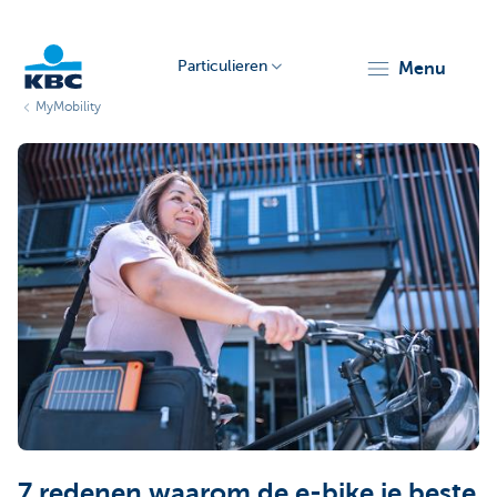
Particulieren
menu
MyMobility
KBC
Particulieren
7 redenen waarom de e-bike je beste