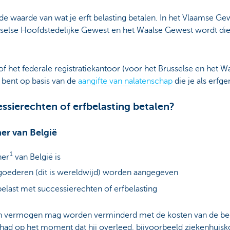
 de waarde van wat je erft belasting betalen. In het Vlaamse G
usselse Hoofdstedelijke Gewest en het Waalse Gewest wordt die
of het federale registratiekantoor (voor het Brusselse en het
d bent op basis van de
aangifte van nalatenschap
die je als erfg
sierechten of erfbelasting betalen?
ner van België
1
ner
van België is
goederen (dit is wereldwijd) worden aangegeven
last met successierechten of erfbelasting
n vermogen mag worden verminderd met de kosten van de beg
had op het moment dat hij overleed, bijvoorbeeld ziekenhuisko