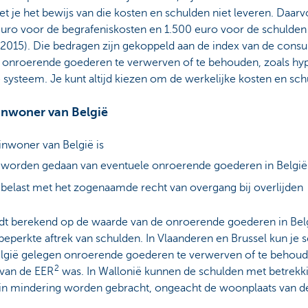
et je het bewijs van die kosten en schulden niet leveren. Daa
 euro voor de begrafeniskosten en 1.500 euro voor de schulden
2015). Die bedragen zijn gekoppeld aan de index van de consu
 onroerende goederen te verwerven of te behouden, zoals hyp
ire systeem. Je kunt altijd kiezen om de werkelijke kosten en sc
sinwoner van België
inwoner van België is
e worden gedaan van eventuele onroerende goederen in België
belast met het zogenaamde recht van overgang bij overlijden
dt berekend op de waarde van de onroerende goederen in Belg
eperkte aftrek van schulden. In Vlaanderen en Brussel kun je s
gië gelegen onroerende goederen te verwerven of te behoude
2
van de EER
was. In Wallonië kunnen de schulden met betrekki
 in mindering worden gebracht, ongeacht de woonplaats van d