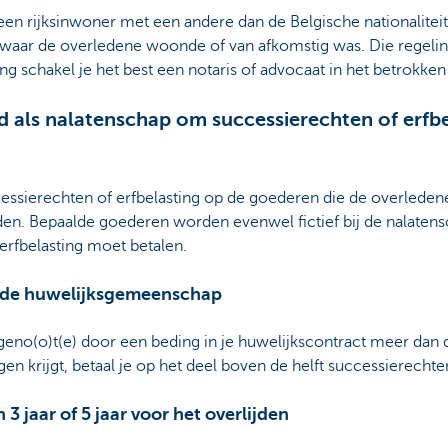
f een rijksinwoner met een andere dan de Belgische nationalite
d waar de overledene woonde of van afkomstig was. Die regeling 
g schakel je het best een notaris of advocaat in het betrokken 
als nalatenschap om successierechten of erfbe
essierechten of erfbelasting op de goederen die de overledene e
jden. Bepaalde goederen worden evenwel fictief bij de nalaten
erfbelasting moet betalen.
n de huwelijksgemeenschap
tgeno(o)t(e) door een beding in je huwelijkscontract meer dan d
krijgt, betaal je op het deel boven de helft successierechten
 jaar of 5 jaar voor het overlijden