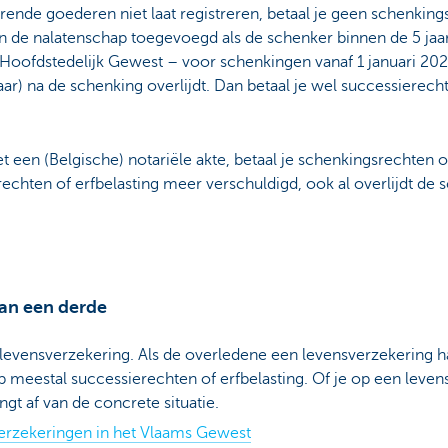
rende goederen niet laat registreren, betaal je geen schenking
n de nalatenschap toegevoegd als de schenker binnen de 5 jaa
e Hoofdstedelijk Gewest – voor schenkingen vanaf 1 januari 20
aar) na de schenking overlijdt. Dan betaal je wel successierech
 een (Belgische) notariële akte, betaal je schenkingsrechten of
echten of erfbelasting meer verschuldigd, ook al overlijdt de 
an een derde
 levensverzekering. Als de overledene een levensverzekering h
p meestal successierechten of erfbelasting. Of je op een leven
ngt af van de concrete situatie.
verzekeringen in het Vlaams Gewest