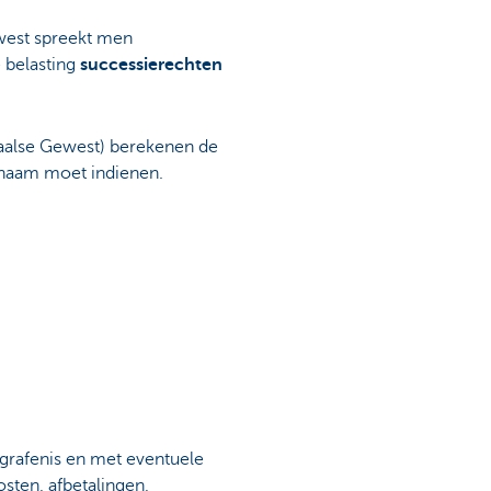
ewest spreekt men
 belasting
successierechten
 Waalse Gewest) berekenen de
enaam moet indienen.
rafenis en met eventuele
sten, afbetalingen,