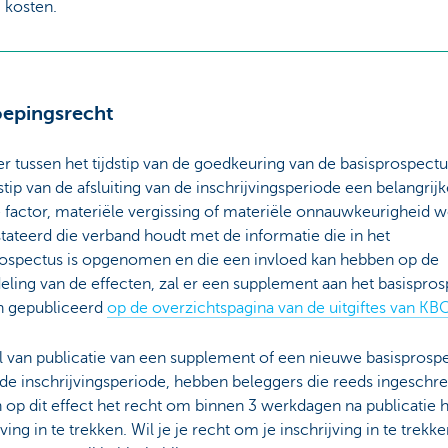
kosten.
epingsrecht
er tussen het tijdstip van de goedkeuring van de basisprospect
dstip van de afsluiting van de inschrijvingsperiode een belangrij
 factor, materiële vergissing of materiële onnauwkeurigheid w
ateerd die verband houdt met de informatie die in het
rospectus is opgenomen en die een invloed kan hebben op de
ling van de effecten, zal er een supplement aan het basispro
 gepubliceerd
op de overzichtspagina van de uitgiftes van KB
l van publicatie van een supplement of een nieuwe basisprosp
 de inschrijvingsperiode, hebben beleggers die reeds ingeschr
op dit effect het recht om binnen 3 werkdagen na publicatie 
jving in te trekken. Wil je je recht om je inschrijving in te trekk