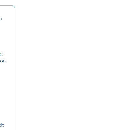
n
et
bon
de