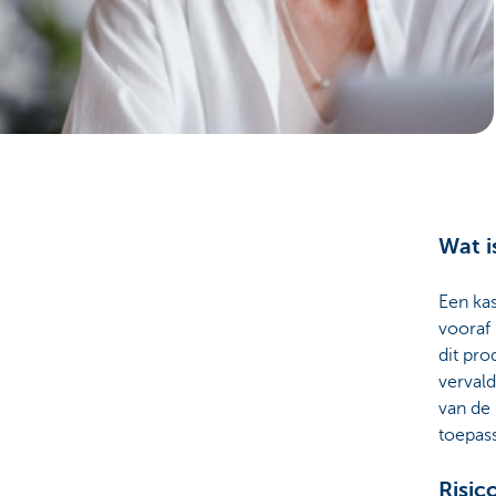
Particulieren
Wat i
Een ka
vooraf 
dit pro
vervald
van de 
toepass
Risico