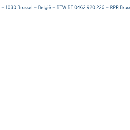
 – 1080 Brussel – België – BTW BE 0462.920.226 – RPR Brus
ofessor Roger Van Overstraetenplein 2 – 3000 Leuven – Belg
elaten voor alle takken onder code 0014 (K.B. 4 juli 1979, B.
de Berlaimontlaan 14, 1000 Brussel, België. Een onderneming 
 Havenlaan 2 – 1080 Brussel – België – BTW BE 0469.444.26
C KREDBEBB. Een onderneming van de KBC-groep.
jou?
Ja
Nee
Deel deze 