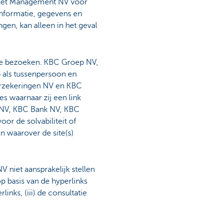
sset Management NV voor
 informatie, gegevens en
gen, kan alleen in het geval
s te bezoeken. KBC Groep NV,
 als tussenpersoon en
erzekeringen NV en KBC
s waarnaar zij een link
p NV, KBC Bank NV, KBC
r de solvabiliteit of
n waarover de site(s)
iet aansprakelijk stellen
op basis van de hyperlinks
inks, (iii) de consultatie