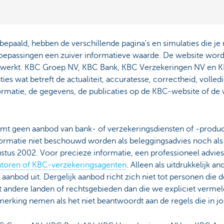
is bepaald, hebben de verschillende pagina's en simulaties die j
ve toepassingen een zuiver informatieve waarde. De website wo
jgewerkt. KBC Groep NV, KBC Bank, KBC Verzekeringen NV en
es wat betreft de actualiteit, accuratesse, correctheid, volled
ormatie, de gegevens, de publicaties op de KBC-website of de 
rmt geen aanbod van bank- of verzekeringsdiensten of -producte
nformatie niet beschouwd worden als beleggingsadvies noch als
ustus 2002. Voor precieze informatie, een professioneel advie
toren of KBC-verzekeringsagenten
. Alleen als uitdrukkelijk 
 aanbod uit. Dergelijk aanbod richt zich niet tot personen di
t andere landen of rechtsgebieden dan die we expliciet vermel
merking nemen als het niet beantwoordt aan de regels die in j