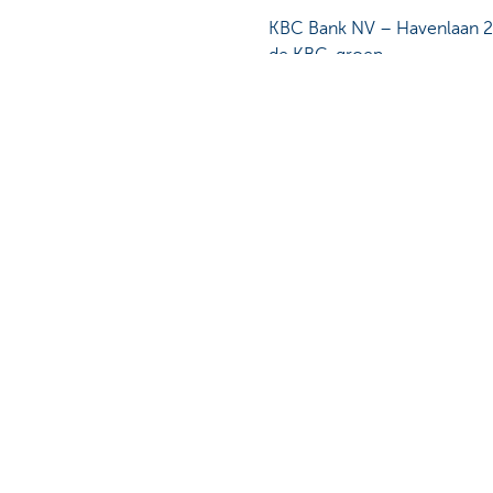
KBC Bank NV – Havenlaan 2
de KBC-groep.
KBC Verzekeringen NV – Pr
RPR Leuven. Onderneming toeg
Nationale Bank van België, 
KBC Asset Management NV –
BE13 7330 0207 6739 – BI
Is deze pagina nuttig voor 