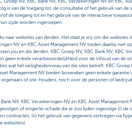
KBC Groep NV, KBC Bank NV, KBC Verzekeringen NV en KBC A
olg is van de toegang tot, de consultatie of het gebruik van de
n/of de toegang tot en het gebruik van de interactieve toepassin
 hun zijde worden ingeroepen.
ks naar websites van derden. Het staat je vrij om die website
ngen NV en KBC Asset Management NV treden daarbij niet op
ussen jou en die derden. KBC Groep NV, KBC Bank NV, KBC V
geen enkele verantwoordelijkheid voor de inhoud van de site
ies wat het veiligheidsniveau van die sites betreft. KBC Groe
set Management NV bieden bovendien geen enkele garantie voo
-eigenaars of site-houders, noch voor de personen of bedrijve
Bank NV, KBC Verzekeringen NV en KBC Asset Management NV n
evolgen of enigerlei schade die je zou lijden ingevolge (i) de 
 contracten, (ii) het gebruik van gegevens verkregen via hyperl
e website(s).