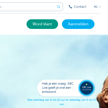
Contact
NL
Word klant
Aanmelden
Bel
een
KBC
Live
expert
Heb je een vraag: KBC
078
KBC Live
Live geeft je snel een
152
klik voor hulp
antwoord.
153
E
l
k
e
w
e
r
k
d
a
g
v
a
n
8
t
o
t
2
2
u
u
r
e
n
z
a
t
e
r
d
a
g
v
a
n
9
t
o
t
1
7
u
u
r
.