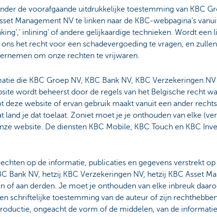
zonder de voorafgaande uitdrukkelijke toestemming van KBC 
set Management NV te linken naar de KBC-webpagina’s vanuit
inking’,’ inlining’ of andere gelijkaardige technieken. Wordt een 
ns het recht voor een schadevergoeding te vragen, en zullen 
ndernemen om onze rechten te vrijwaren.
rmatie die KBC Groep NV, KBC Bank NV, KBC Verzekeringen N
site wordt beheerst door de regels van het Belgische recht wa
tot deze website of ervan gebruik maakt vanuit een ander recht
dat land je dat toelaat. Zoniet moet je je onthouden van elke (v
onze website. De diensten KBC Mobile, KBC Touch en KBC Invest 
echten op de informatie, publicaties en gegevens verstrekt o
BC Bank NV, hetzij KBC Verzekeringen NV, hetzij KBC Asset Ma
en of aan derden. Je moet je onthouden van elke inbreuk daar
en schriftelijke toestemming van de auteur of zijn rechthebben
productie, ongeacht de vorm of de middelen, van de informatie