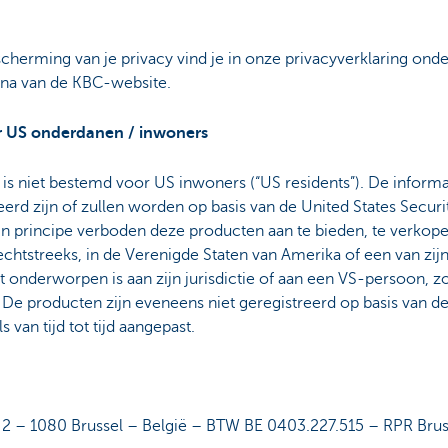
cherming van je privacy vind je in onze privacyverklaring ond
ina van de KBC-website.
or US onderdanen / inwoners
is niet bestemd voor US inwoners (“US residents”). De informa
eerd zijn of zullen worden op basis van de United States Securi
is in principe verboden deze producten aan te bieden, te verkope
echtstreeks, in de Verenigde Staten van Amerika of een van zi
t onderworpen is aan zijn jurisdictie of aan een VS-persoon, zo
. De producten zijn eveneens niet geregistreerd op basis van d
van tijd tot tijd aangepast.
 – 1080 Brussel – België – BTW BE 0403.227.515 – RPR Brus