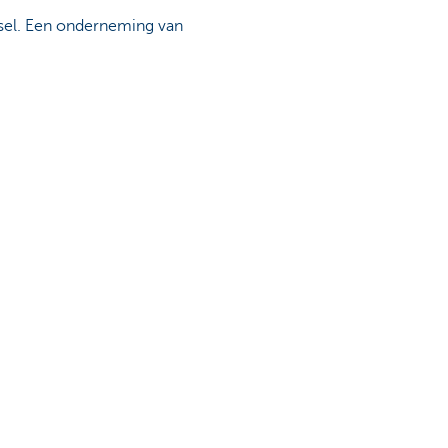
sel. Een onderneming van
ië – BTW BE 0403.552.563 –
S. 14 juli 1979) door de
van de KBC-groep.
7 – RPR Brussel – IBAN
pagina