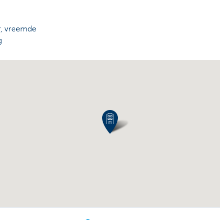
r, vreemde
g