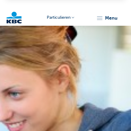
Particulieren
menu
KBC
Particulieren