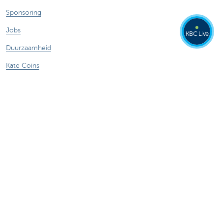
Sponsoring
Jobs
KBC Live
Duurzaamheid
Kate Coins
Andere websites
Ondernemers
Commercial Banking
Private banking
KBC Brussels
KBC Groep
Alle websites