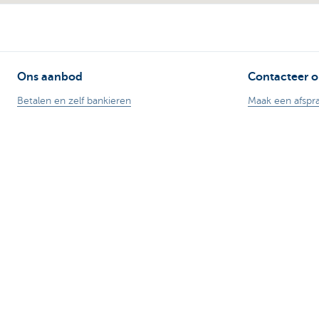
Ons aanbod
Contacteer o
Betalen en zelf bankieren
Maak een afspr
Sparen
Vind een kanto
Fiscaal sparen
Contacteer ons
Beleggen
Card Stop 078 
Lenen
Meld internetfr
Verzekeren
Veilig online ba
Stel je vraag aa
Let op, geld lenen kost ook geld.