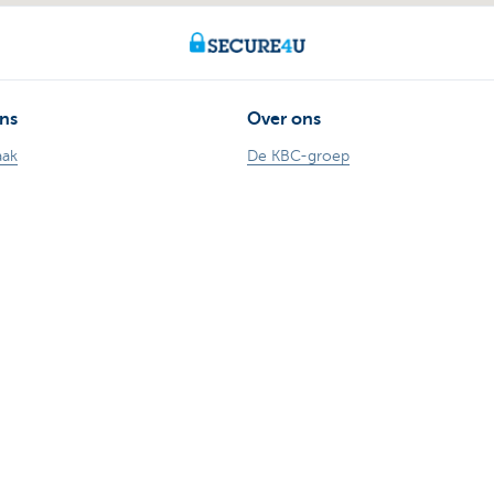
ns
Over ons
aak
De KBC-groep
or
KBC Trakteert
Persberichten
170 170
Sponsoring
aude
Jobs
nkieren
Duurzaamheid
n Kate
Kate Coins