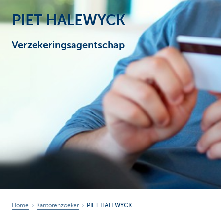
PIET HALEWYCK
Particulieren
Verzekeringsagentschap
Home
Kantorenzoeker
PIET HALEWYCK