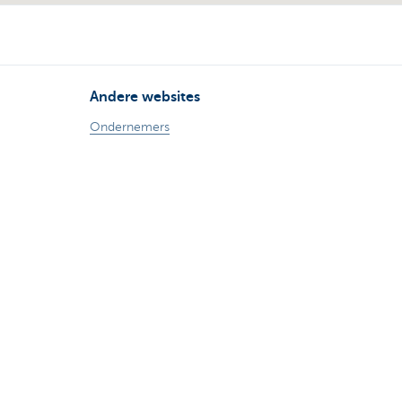
Andere websites
Ondernemers
Commercial Banking
Private banking
KBC Brussels
KBC Groep
Alle websites