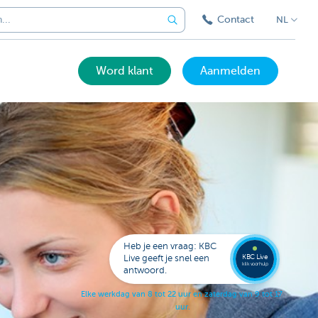
Contact
NL
Word klant
Aanmelden
Bel
een
KBC
Live
expert
Heb je een vraag: KBC
078
KBC Live
Live geeft je snel een
152
klik voor hulp
antwoord.
153
E
l
k
e
w
e
r
k
d
a
g
v
a
n
8
t
o
t
2
2
u
u
r
e
n
z
a
t
e
r
d
a
g
v
a
n
9
t
o
t
1
7
u
u
r
.