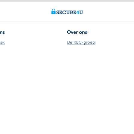
ns
Over ons
aak
De KBC-groep
or
KBC Trakteert
Persberichten
170 170
Sponsoring
aude
Jobs
nkieren
Duurzaamheid
n Kate
Kate Coins