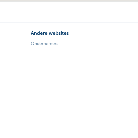
Andere websites
Ondernemers
Commercial Banking
Private banking
KBC Brussels
KBC Groep
Alle websites