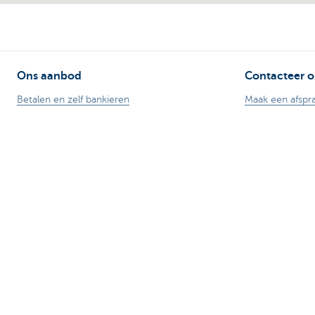
Ons aanbod
Contacteer o
Betalen en zelf bankieren
Maak een afspr
Sparen
Vind een kanto
Fiscaal sparen
Contacteer ons
Beleggen
Card Stop 078 
Lenen
Meld internetfr
Verzekeren
Veilig online ba
Stel je vraag aa
Let op, geld lenen kost ook geld.