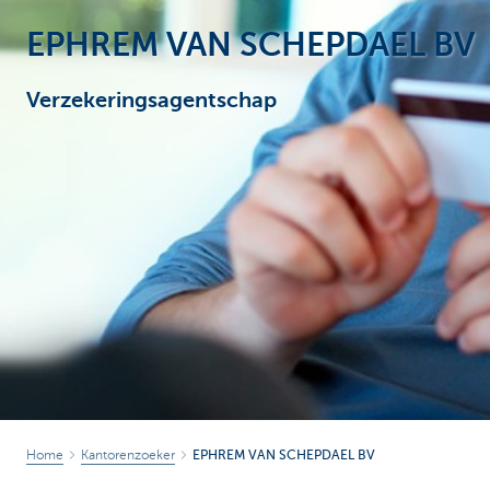
EPHREM VAN SCHEPDAEL BV
Particulieren
Verzekeringsagentschap
Home
Kantorenzoeker
EPHREM VAN SCHEPDAEL BV