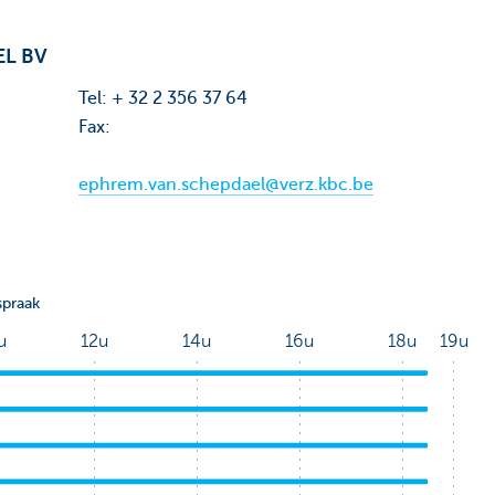
EL BV
Tel: + 32 2 356 37 64
Fax:
ephrem.van.schepdael@verz.kbc.be