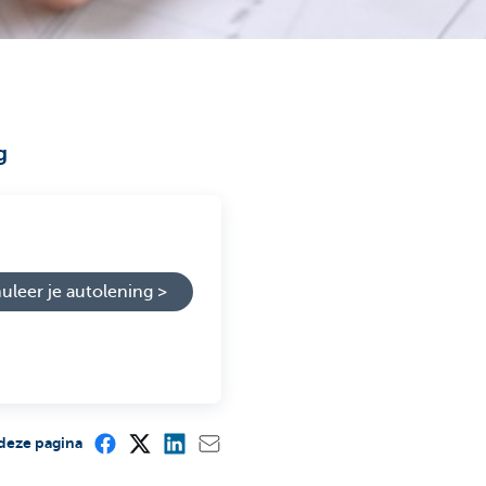
g
uleer je autolening >
deze pagina