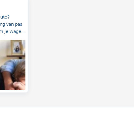
auto?
ng van pas
m je wagen