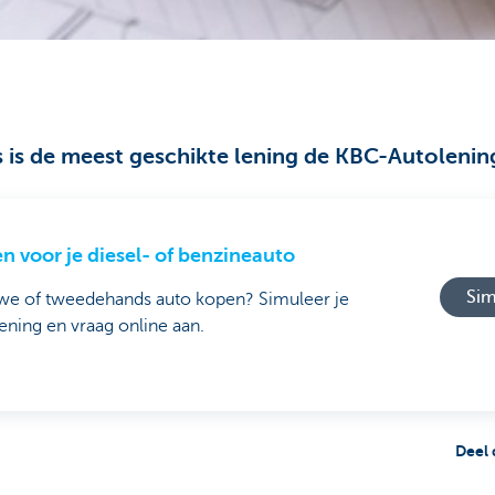
s is de meest geschikte lening de KBC-Autolenin
n voor je diesel- of benzineauto
Sim
we of tweedehands auto kopen? Simuleer je
ening en vraag online aan.
Deel 