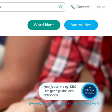
Contact
NL
Word klant
Aanmelden
Bel
een
KBC
Live
expert
Heb je een vraag: KBC
078
KBC Live
Live geeft je snel een
152
klik voor hulp
antwoord.
153
E
l
k
e
w
e
r
k
d
a
g
v
a
n
8
t
o
t
2
2
u
u
r
e
n
z
a
t
e
r
d
a
g
v
a
n
9
t
o
t
1
7
u
u
r
.