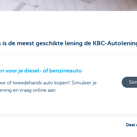
s is de meest geschikte lening de KBC-Autolenin
n voor je diesel- of benzineauto
Sim
we of tweedehands auto kopen? Simuleer je
ening en vraag online aan.
Deel 