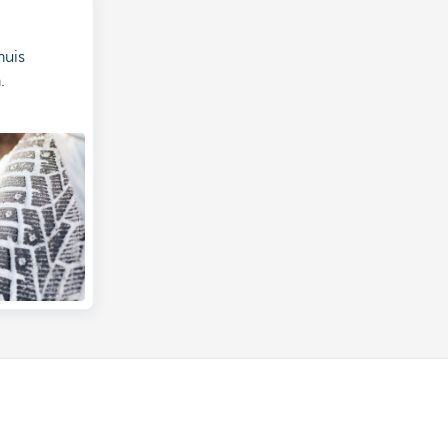
huis
.