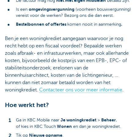
niet met eigen middelen
De factuur mag nog
betaald zijn.
omgevingsvergunning
Is een
(voorheen bouwvergunning)
vereist voor de werken? Bezorg ons die dan eerst.
Bestelbonnen of offertes
.
komen nooit in aanmerking
Ben je een woningkrediet aangegaan waarvoor je nog
recht hebt op een fiscaal voordeel? Bepaalde werken
zoals afbraak- en infrastuurwerken, maar ook allerhande
kosten, bijvoorbeeld de kostprijs van een EPB-, EPC- of
stabiliteitsonderzoek, erelonen van de
binnenhuisarchitect, kosten van de lichtingenieur, …
kunnen dan niet zomaar betaald worden van het
woningkrediet.
Contacteer ons voor meer informatie
.
Hoe werkt het?
Je woningkrediet
Beheer
Ga in KBC Mobile naar
>
,
Wonen
of kies in KBC Touch
en dan je woningkrediet.
Nieuwe opname
Tik op
.