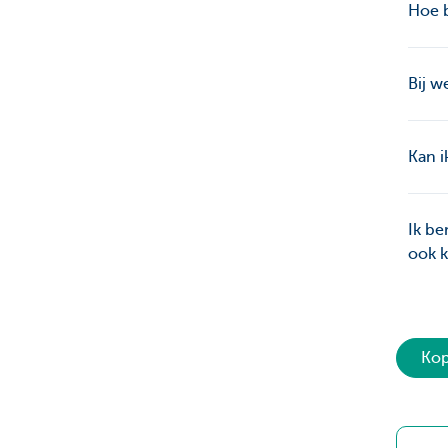
Hoe b
Bij w
Kan 
Ik be
ook k
Kop