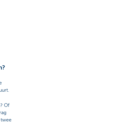
n?
e
uurt.
n? Of
rag
n twee