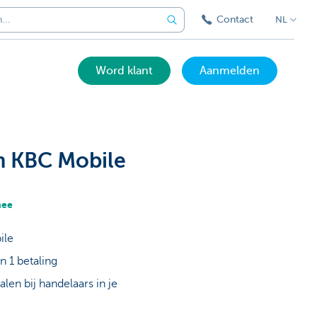
Contact
NL
Word klant
Aanmelden
n KBC Mobile
mee
ile
 1 betaling
en bij handelaars in je