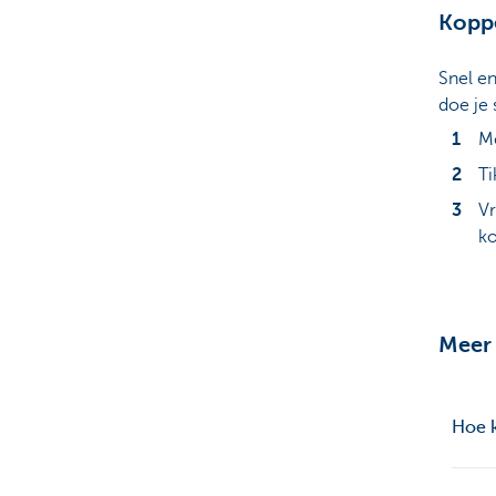
Koppe
Snel e
doe je
Me
Ti
Vr
k
Meer 
Hoe k