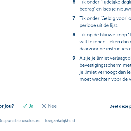
Tik onder ‘Tijdelijke dagl
bedrag’ en kies je nieuwe 
Tik onder ‘Geldig voor’ o
periode uit de lijst.
Tik op de blauwe knop ‘T
wilt tekenen. Teken dan 
daarvoor de instructies 
Als je je limiet verlaagt 
bevestigingsscherm met j
je limiet verhoogt dan le
moet wachten voor de v
or jou?
Ja
Nee
Deel deze 
Responsible disclosure
Toegankelijkheid