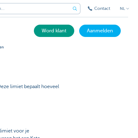
Contact
NL
Word klant
Aanmelden
gen
Deze limiet bepaalt hoeveel
imiet voor je