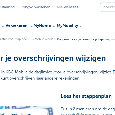
 Banking
Jongvolwassenen
Alle websites
Verzekeren
MyHome
MyMobility
 stap voor stap hoe KBC Mobile werkt
Daglimiet voor je overschrijvingen wijzi
r je overschrijvingen wijzigen
 in KBC Mobile de daglimiet voor je overschrijvingen wijzigt. 
 kunt overschrijven naar andere rekeningen.
Lees het stappenplan
Er zijn 2 manieren om de dagl
loten video die van