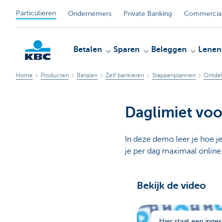
Particulieren
Ondernemers
Private Banking
Commercial
Betalen
Sparen
Beleggen
Lenen
Home
Producten
Betalen
Zelf bankieren
Stappenplannen
Ontdek
KBC
Daglimiet voo
In deze demo leer je hoe je
je per dag maximaal online
Bekijk de video
Hier staat een inges