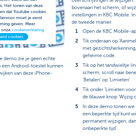
overschrijvingen te wijzigen:
s. Het tonen van deze
bovenaan het scherm, of wijzi
den dat Youtube cookies
instellingen in KBC Mobile. 
 Hiervoor moet je eerst
de tweede manier.
emming geven. Meer
in onze
cookieverklaring
.
Open de KBC Mobile-ap
ard cookies
Tik onderaan op ‘Aanmel
met gezichtsherkenning, 
geheime code.
e demo zie je geen echte
Tik op het tandwieltje l
p een Android-toestel kunnen
scherm, scroll naar ben
fwijken van deze iPhone-
‘Betalen’ op 'Limieten'.
Tik onder ‘Limieten voor
de blauwe knop ‘Wijzig d
In deze demo tonen we h
een beperkte tijd kunt wi
permanent wijzigen, dan 
onbeperkte tijd’.