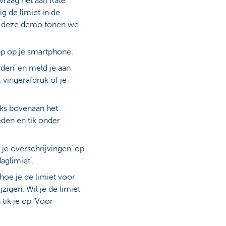
 vraag het aan Kate
g de limiet in de
In deze demo tonen we
p op je smartphone.
den’ en meld je aan
vingerafdruk of je
inks bovenaan het
eden en tik onder
 je overschrijvingen’ op
aglimiet’.
oe je de limiet voor
jzigen. Wil je de limiet
tik je op ‘Voor