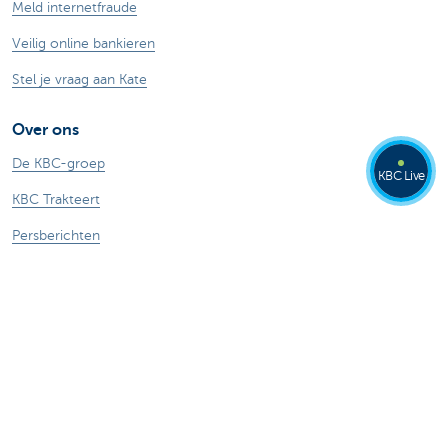
Meld internetfraude
Veilig online bankieren
Stel je vraag aan Kate
Over ons
De KBC-groep
KBC Live
KBC Trakteert
Persberichten
Sponsoring
Jobs
Duurzaamheid
Kate Coins
Andere websites