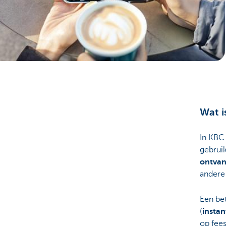
Particulieren
Wat i
In KBC
gebrui
ontva
andere
Een bet
(
instan
op fee