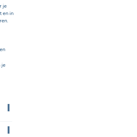
 je
t en in
eren.
pen
 je