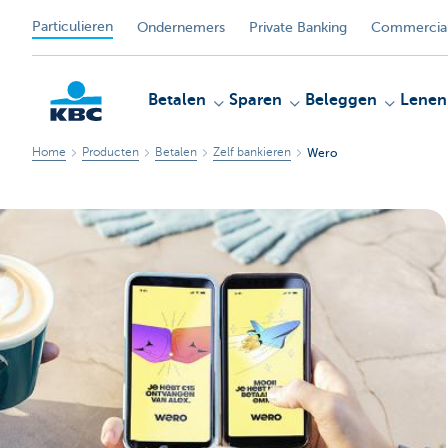
Particulieren
Ondernemers
Private Banking
Commercial
Betalen
Sparen
Beleggen
Lenen
Home
Producten
Betalen
Zelf bankieren
Wero
KBC