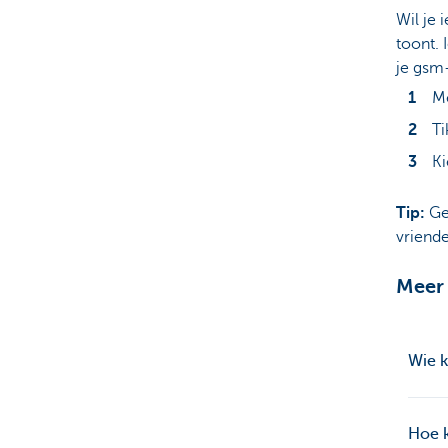
Wil je
toont.
je gsm-
Me
Ti
Ki
Tip:
Ge
vriende
Meer 
Wie k
Hoe 