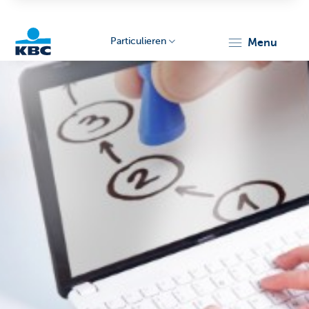
Particulieren
menu
KBC
Particulieren