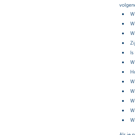
volgen
Wi
We
Wa
Zi
Is
W
H
Wa
Wa
W
Wa
Wa
Als je