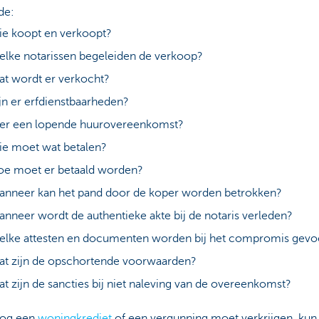
de:
e koopt en verkoopt?
lke notarissen begeleiden de verkoop?
t wordt er verkocht?
jn er erfdienstbaarheden?
 er een lopende huurovereenkomst?
ie moet wat betalen?
oe moet er betaald worden?
nneer kan het pand door de koper worden betrokken?
nneer wordt de authentieke akte bij de notaris verleden?
elke attesten en documenten worden bij het compromis gev
t zijn de opschortende voorwaarden?
t zijn de sancties bij niet naleving van de overeenkomst?
 nog een
woningkrediet
of een vergunning moet verkrijgen, kun 