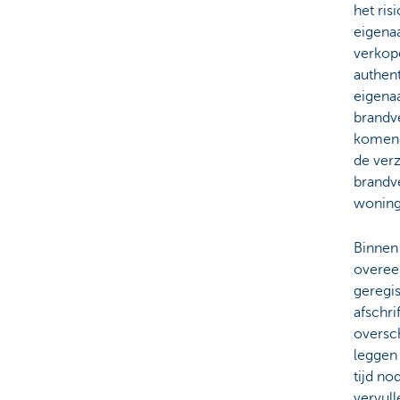
het ris
eigenaa
verkope
authent
eigenaa
brandve
komen a
de ver
brandve
woning
Binnen
overee
geregis
afschri
oversch
leggen
tijd no
vervull