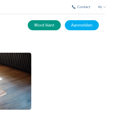
Contact
NL
Word klant
Aanmelden