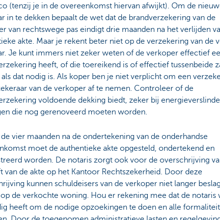
ico (tenzij je in de overeenkomst hiervan afwijkt). Om de nieu
r in te dekken bepaalt de wet dat de brandverzekering van de
r van rechtswege pas eindigt drie maanden na het verlijden v
ieke akte. Maar je rekent beter niet op de verzekering van de 
r. Je kunt immers niet zeker weten of de verkoper effectief e
rzekering heeft, of die toereikend is of effectief tussenbeide z
ls dat nodig is. Als koper ben je niet verplicht om een verzeke
zekeraar van de verkoper af te nemen. Controleer of de
rzekering voldoende dekking biedt, zeker bij energieverslind
en die nog gerenoveerd moeten worden.
 de vier maanden na de ondertekening van de onderhandse
nkomst moet de authentieke akte opgesteld, ondertekend en
treerd worden. De notaris zorgt ook voor de overschrijving v
ft van de akte op het Kantoor Rechtszekerheid. Door deze
rijving kunnen schuldeisers van de verkoper niet langer beslag
 op de verkochte woning. Hou er rekening mee dat de notaris 
dig heeft om de nodige opzoekingen te doen en alle formaliteit
en. Door de toegenomen administratieve lasten en regelgeving