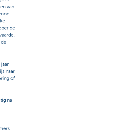
ren van
 moet
lke
oper de
waarde.
 de
 jaar
js naar
ering of
tig na
mmers