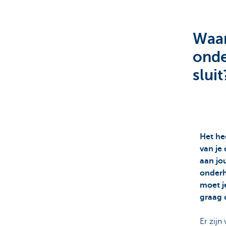
Particulieren
Waar
ond
sluit
Het he
van je
aan jo
onderh
moet je
graag 
Er zij