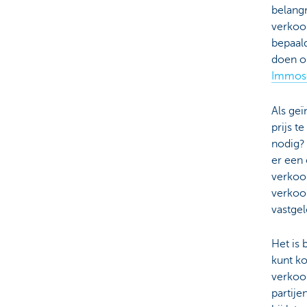
belangr
verkoop
bepaald
doen o
Immos
Als geï
prijs t
nodig?
er een 
verkoo
verkoo
vastge
Het is 
kunt k
verkoo
partij