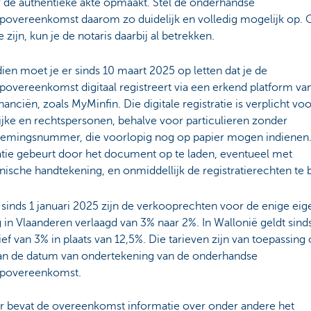
er de authentieke akte opmaakt. Stel de onderhandse
povereenkomst daarom zo duidelijk en volledig mogelijk op.
e zijn, kun je de notaris daarbij al betrekken.
en moet je er sinds 10 maart 2025 op letten dat je de
overeenkomst digitaal registreert via een erkend platform va
anciën, zoals MyMinfin. Die digitale registratie is verplicht voo
ijke en rechtspersonen, behalve voor particulieren zonder
emingsnummer, die voorlopig nog op papier mogen indienen
atie gebeurt door het document op te laden, eventueel met
nische handtekening, en onmiddellijk de registratierechten te 
 sinds 1 januari 2025 zijn de verkooprechten voor de enige eig
in Vlaanderen verlaagd van 3% naar 2%. In Wallonië geldt sind
ief van 3% in plaats van 12,5%. Die tarieven zijn van toepassing
van de datum van ondertekening van de onderhandse
povereenkomst.
ter bevat de overeenkomst informatie over onder andere het