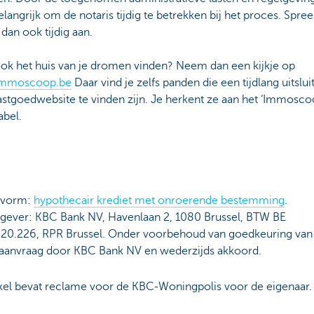
elangrijk om de notaris tijdig te betrekken bij het proces. Spr
 dan ook tijdig aan.
 ook het huis van je dromen vinden? Neem dan een kijkje op
mmoscoop.be
Daar vind je zelfs panden die een tijdlang uitslu
astgoedwebsite te vinden zijn. Je herkent ze aan het ‘Immosc
abel.
tvorm:
hypothecair krediet met onroerende bestemming
.
tgever: KBC Bank NV, Havenlaan 2, 1080 Brussel, BTW BE
20.226, RPR Brussel. Onder voorbehoud van goedkeuring van 
taanvraag door KBC Bank NV en wederzijds akkoord.
ikel bevat reclame voor de KBC-Woningpolis voor de eigenaar.