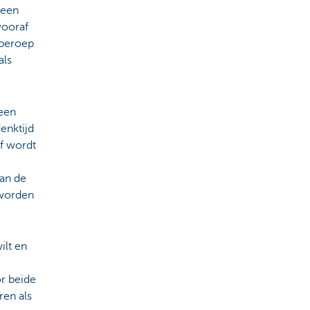
 een
vooraf
 beroep
als
 een
enktijd
of wordt
an de
 worden
ilt en
r beide
ren als