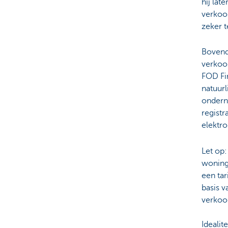
hij lat
verkoo
zeker t
Bovendi
verkoop
FOD Fin
natuurl
ondern
registr
elektro
Let op:
woning 
een tar
basis 
verkoo
Ideali