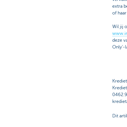
extra b
of haar
Wil jij
www.i
deze v
Only’-l
Kredie
Kredie
0462.9
kredie
Dit art