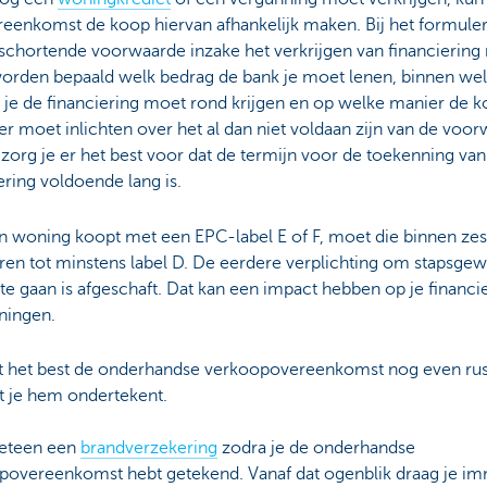
reenkomst de koop hiervan afhankelijk maken. Bij het formule
schortende voorwaarde inzake het verkrijgen van financiering
orden bepaald welk bedrag de bank je moet lenen, binnen we
 je de financiering moet rond krijgen en op welke manier de k
r moet inlichten over het al dan niet voldaan zijn van de voor
zorg je er het best voor dat de termijn voor de toekenning van
ering voldoende lang is.
n woning koopt met een EPC-label E of F, moet die binnen zes
en tot minstens label D. De eerdere verplichting om stapsgewi
 te gaan is afgeschaft. Dat kan een impact hebben op je financi
ningen.
st het best de onderhandse verkoopovereenkomst nog even rus
t je hem ondertekent.
meteen een
brandverzekering
zodra je de onderhandse
povereenkomst hebt getekend. Vanaf dat ogenblik draag je i