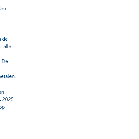
 Om
n de
r alle
. De
betalen.
en
s 2025
 op