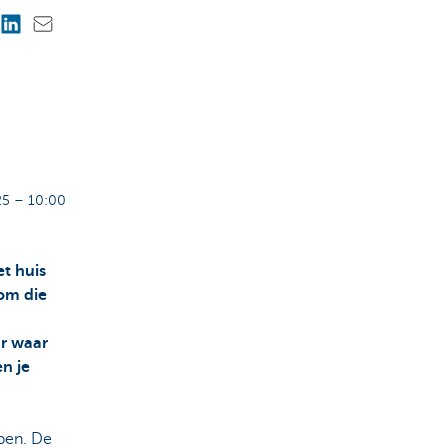
5 – 10:00
et huis
om die
r waar
en je
pen. De