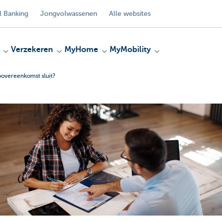
 Banking
Jongvolwassenen
Alle websites
Verzekeren
MyHome
MyMobility
povereenkomst sluit?