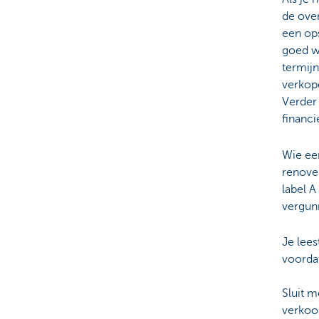
de ove
een op
goed w
termijn
verkope
Verder 
financi
Wie ee
renover
label A
vergun
Je lee
voorda
Sluit 
verkoo