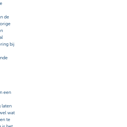
we
an de
vorige
en
al
ring bij
ende
an een
 laten
wel wat
en te
 is het