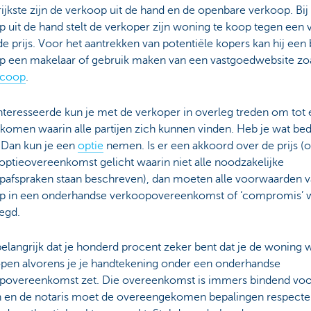
ijkste zijn de verkoop uit de hand en de openbare verkoop. Bij
 uit de hand stelt de verkoper zijn woning te koop tegen een 
e prijs. Voor het aantrekken van potentiële kopers kan hij een
p een makelaar of gebruik maken van een vastgoedwebsite zo
coop
.
nteresseerde kun je met de verkoper in overleg treden om tot
e komen waarin alle partijen zich kunnen vinden. Heb je wat bed
 Dan kun je een
optie
nemen. Is er een akkoord over de prijs (
optieovereenkomst gelicht waarin niet alle noodzakelijke
pafspraken staan beschreven), dan moeten alle voorwaarden v
p in een onderhandse verkoopovereenkomst of ‘compromis’
legd.
belangrijk dat je honderd procent zeker bent dat je de woning w
open alvorens je je handtekening onder een onderhandse
povereenkomst zet. Die overeenkomst is immers bindend voo
en en de notaris moet de overeengekomen bepalingen respecte