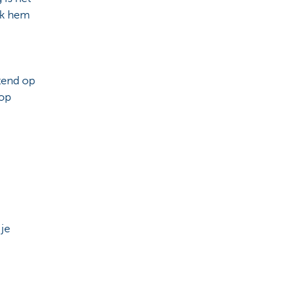
eek hem
itend op
oop
je