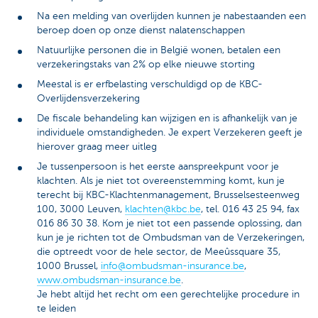
Na een melding van overlijden kunnen je nabestaanden een
beroep doen op onze dienst nalatenschappen
Natuurlijke personen die in België wonen, betalen een
verzekeringstaks van 2% op elke nieuwe storting
Meestal is er erfbelasting verschuldigd op de KBC-
Overlijdensverzekering
De fiscale behandeling kan wijzigen en is afhankelijk van je
individuele omstandigheden. Je expert Verzekeren geeft je
hierover graag meer uitleg
Je tussenpersoon is het eerste aanspreekpunt voor je
klachten. Als je niet tot overeenstemming komt, kun je
terecht bij KBC-Klachtenmanagement, Brusselsesteenweg
100, 3000 Leuven,
klachten@kbc.be
, tel. 016 43 25 94, fax
016 86 30 38. Kom je niet tot een passende oplossing, dan
kun je je richten tot de Ombudsman van de Verzekeringen,
die optreedt voor de hele sector, de Meeûssquare 35,
1000 Brussel,
info@ombudsman-insurance.be
,
www.ombudsman-insurance.be
.
Je hebt altijd het recht om een gerechtelijke procedure in
te leiden