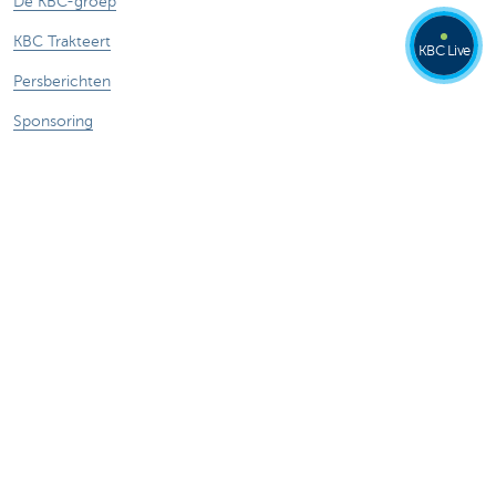
De KBC-groep
KBC Trakteert
KBC Live
Persberichten
Sponsoring
Jobs
Duurzaamheid
Kate Coins
Andere websites
Ondernemers
Commercial Banking
Private banking
KBC Brussels
KBC Groep