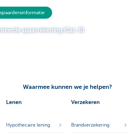
 spaardersinformatie
nteerde spaarrekening (Cat. B)
Waarmee kunnen we je helpen?
Lenen
Verzekeren
Hypothecaire lening
Brandverzekering