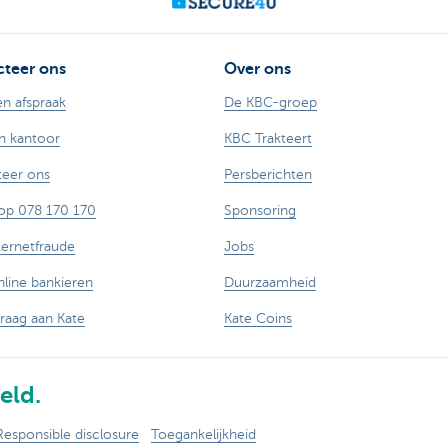
teer ons
Over ons
n afspraak
De KBC-groep
n kantoor
KBC Trakteert
eer ons
Persberichten
op 078 170 170
Sponsoring
ternetfraude
Jobs
nline bankieren
Duurzaamheid
vraag aan Kate
Kate Coins
eld.
Responsible disclosure
Toegankelijkheid