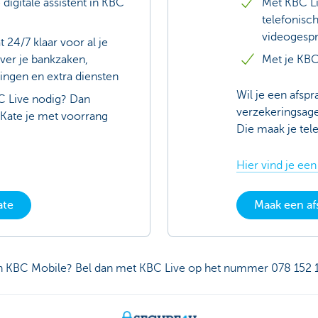
e digitale assistent in KBC
Met KBC Li
telefonisc
videogesp
t 24/7 klaar voor al je
ver je bankzaken,
Met je KB
ingen en extra diensten
Wil je een afspr
C Live nodig? Dan
verzekeringsag
 Kate je met voorrang
Die maak je tel
Hier vind je een
ate
Maak een af
n KBC Mobile? Bel dan met KBC Live op het nummer 078 152 