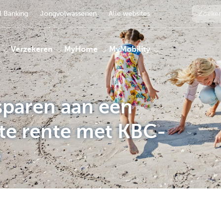
 Banking
Jongvolwassenen
Alle websites
Verzekeren
MyHome
MyMobility
sparen aan een
nte rente met KBC-
e