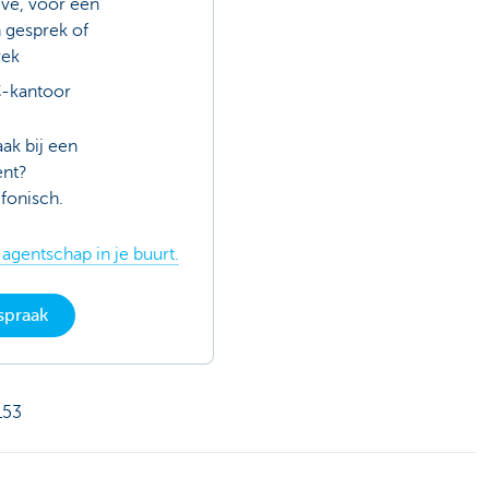
ve, voor een
h gesprek of
rek
C-kantoor
aak bij een
ent?
efonisch.
 agentschap in je buurt.
spraak
153