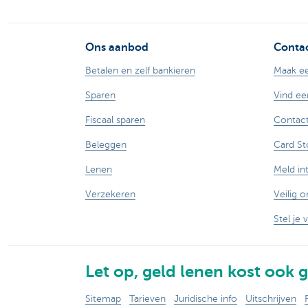
Ons aanbod
Contac
Betalen en zelf bankieren
Maak ee
Sparen
Vind ee
Fiscaal sparen
Contact
Beleggen
Card St
Lenen
Meld in
Verzekeren
Veilig o
Stel je 
Let op, geld lenen kost ook g
Sitemap
Tarieven
Juridische info
Uitschrijven