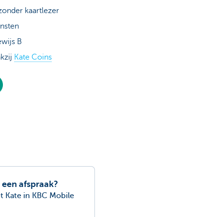
 zonder kaartlezer
ensten
ewijs B
kzij
Kate Coins
r een afspraak?
t Kate in KBC Mobile