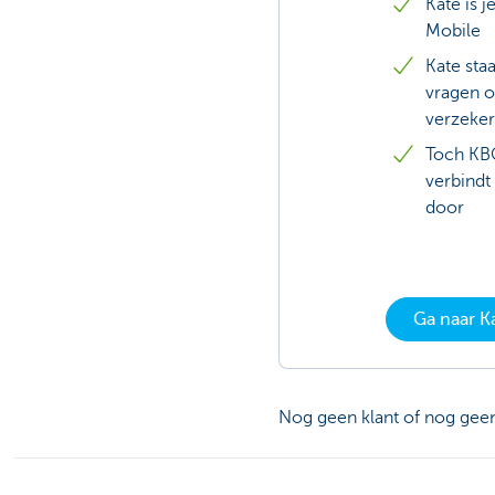
Kate is j
Mobile
Kate staa
vragen o
verzeker
Toch KB
verbindt
door
Ga naar K
Nog geen klant of nog gee