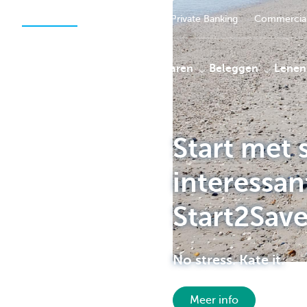
Particulieren
Ondernemers
Private Banking
Commercial
Betalen
Sparen
Beleggen
Lenen
Start met 
KBC
interessa
Start2Sav
No stress. Kate it.
Meer info