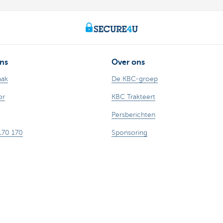
ns
Over ons
aak
De KBC-groep
or
KBC Trakteert
Persberichten
170 170
Sponsoring
aude
Jobs
nkieren
Duurzaamheid
n Kate
Kate Coins