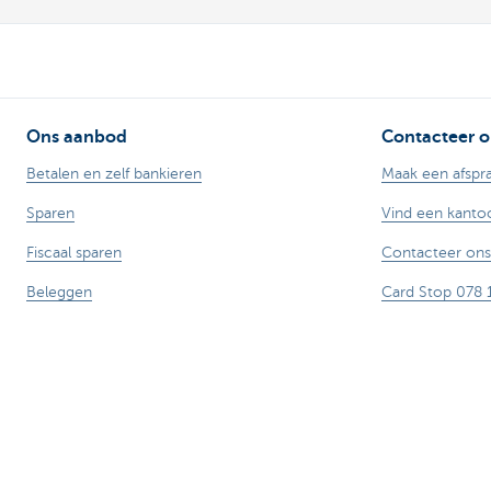
Ons aanbod
Contacteer o
Betalen en zelf bankieren
Maak een afspr
Sparen
Vind een kanto
Fiscaal sparen
Contacteer ons
Beleggen
Card Stop 078 
Lenen
Meld internetfr
Verzekeren
Veilig online ba
Stel je vraag aa