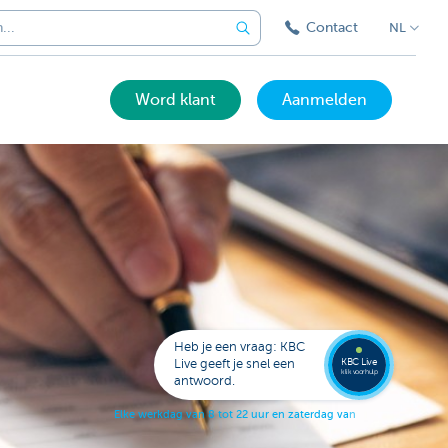
Contact
NL
Word klant
Aanmelden
Bel
een
KBC
Live
expert
Heb je een vraag: KBC
078
KBC Live
Live geeft je snel een
152
klik voor hulp
antwoord.
153
E
l
k
e
w
e
r
k
d
a
g
v
a
n
8
t
o
t
2
2
u
u
r
e
n
z
a
t
e
r
d
a
g
v
a
n
9
t
o
t
1
7
u
u
r
.