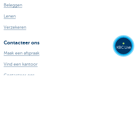
Beleggen
Lenen
Verzekeren
Contacteer ons
KBC Live
Maak een afspraak
Vind een kantoor
Contacteer ons
Card Stop 078 170 170
Meld internetfraude
Veilig online bankieren
Stel je vraag aan Kate
Over ons