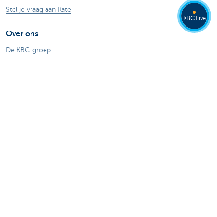
Stel je vraag aan Kate
KBC Live
Over ons
De KBC-groep
KBC Trakteert
Persberichten
Sponsoring
Jobs
Duurzaamheid
Kate Coins
Andere websites
Ondernemers
Commercial Banking