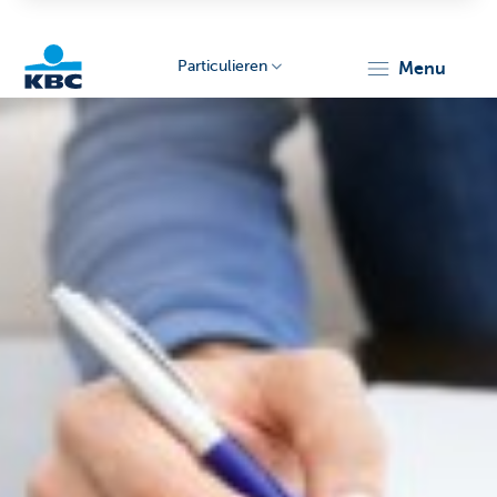
Particulieren
menu
KBC
Particulieren