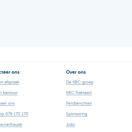
teer ons
Over ons
n afspraak
De KBC-groep
n kantoor
KBC Trakteert
eer ons
Persberichten
op 078 170 170
Sponsoring
ternetfraude
Jobs