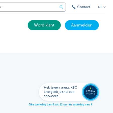
Contact
NL
Word klant
Aanmelden
Bel
een
KBC
Live
expert
Heb je een vraag: KBC
078
KBC Live
Live geeft je snel een
152
klik voor hulp
antwoord.
153
E
l
k
e
w
e
r
k
d
a
g
v
a
n
8
t
o
t
2
2
u
u
r
e
n
z
a
t
e
r
d
a
g
v
a
n
9
t
o
t
1
7
u
u
r