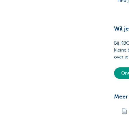
Heb j
Wil j
Bij KB
kleine 
over je
Ont
Meer 