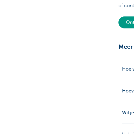
of con
Ont
Meer 
Hoe w
Hoeve
Wil j