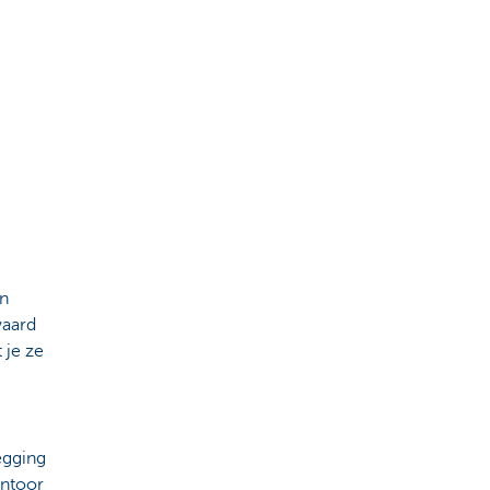
en
waard
 je ze
egging
antoor