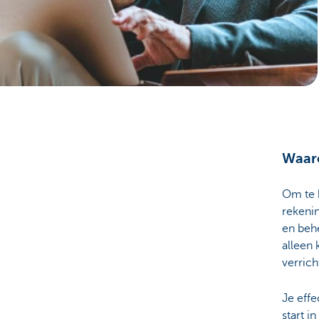
Particulieren
Waaro
Om te 
rekenin
en behe
alleen 
verrich
Je eff
start i