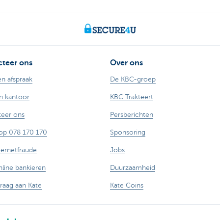
teer ons
Over ons
n afspraak
De KBC-groep
n kantoor
KBC Trakteert
eer ons
Persberichten
op 078 170 170
Sponsoring
ternetfraude
Jobs
nline bankieren
Duurzaamheid
vraag aan Kate
Kate Coins