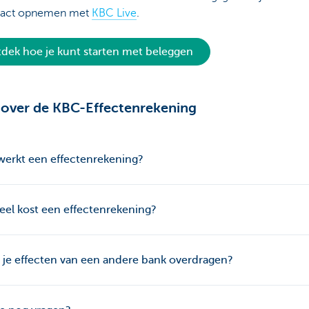
tact opnemen met
KBC Live
.
dek hoe je kunt starten met beleggen
over de KBC-Effectenrekening
erkt een effectenrekening?
el kost een effectenrekening?
e je effecten van een andere bank overdragen?