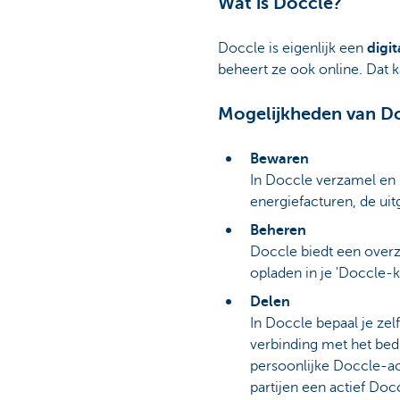
Wat is Doccle?
Doccle is eigenlijk een
digit
beheert ze ook online. Dat k
Mogelijkheden van D
Bewaren
In Doccle verzamel en 
energiefacturen, de ui
Beheren
Doccle biedt een overz
opladen in je 'Doccle-ka
Delen
In Doccle bepaal je ze
verbinding met het bed
persoonlijke Doccle-ac
partijen een actief Do