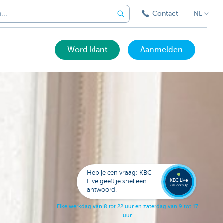
Contact
NL
Word klant
Aanmelden
Bel
een
KBC
Live
expert
Heb je een vraag: KBC
078
KBC Live
Live geeft je snel een
152
klik voor hulp
antwoord.
153
E
l
k
e
w
e
r
k
d
a
g
v
a
n
8
t
o
t
2
2
u
u
r
e
n
z
a
t
e
r
d
a
g
v
a
n
9
t
o
t
1
7
u
u
r
.