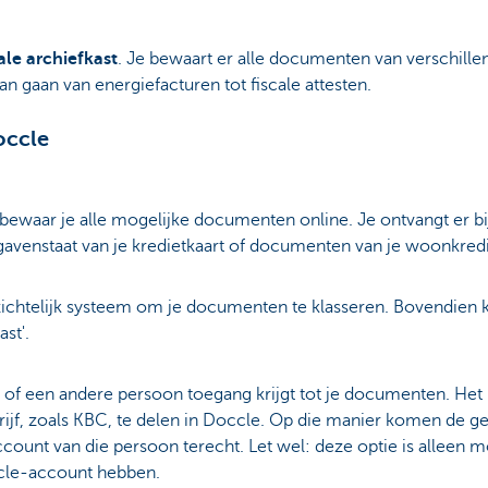
ale archiefkast
. Je bewaart er alle documenten van verschille
an gaan van energiefacturen tot fiscale attesten.
occle
bewaar je alle mogelijke documenten online. Je ontvangt er bi
tgavenstaat van je kredietkaart of documenten van je woonkredi
ichtelijk systeem om je documenten te klasseren. Bovendien 
st'.
lf of een andere persoon toegang krijgt tot je documenten. Het
rijf, zoals KBC, te delen in Doccle. Op die manier komen de 
count van die persoon terecht. Let wel: deze optie is alleen 
ccle-account hebben.