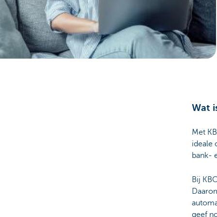
Particulieren
Wat i
Met KB
ideale 
bank- 
Bij KBC
Daarom
automat
geef no