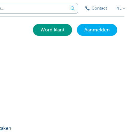
Contact
NL
Word klant
Aanmelden
kzaken