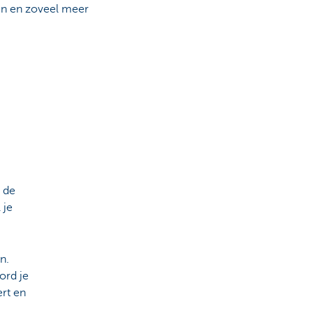
en en zoveel meer
s de
 je
n.
ord je
ert en