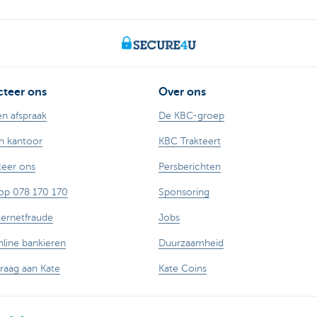
teer ons
Over ons
n afspraak
De KBC-groep
n kantoor
KBC Trakteert
eer ons
Persberichten
op 078 170 170
Sponsoring
ternetfraude
Jobs
nline bankieren
Duurzaamheid
vraag aan Kate
Kate Coins