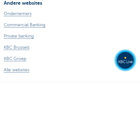
Andere websites
Ondernemers
Commercial Banking
Private banking
KBC Brussels
KBC Groep
KBC Live
Alle websites
Let op, geld lenen kost ook geld.
Sitemap
Tarieven
Juridische info
Uitschrijven