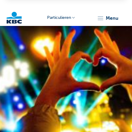
Particulieren
menu
KBC
Particulieren