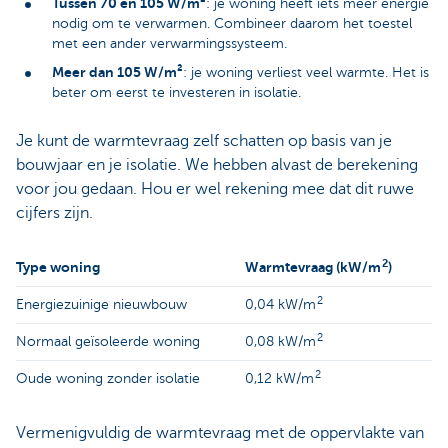
Tussen 70 en 105 W/m²
: je woning heeft iets meer energie
nodig om te verwarmen. Combineer daarom het toestel
met een ander verwarmingssysteem.
Meer dan 105 W/m²
: je woning verliest veel warmte. Het is
beter om eerst te investeren in isolatie.
Je kunt de warmtevraag zelf schatten op basis van je
bouwjaar en je isolatie. We hebben alvast de berekening
voor jou gedaan. Hou er wel rekening mee dat dit ruwe
cijfers zijn.
2
Type woning
Warmtevraag (kW/m
)
2
Energiezuinige nieuwbouw
0,04 kW/m
2
Normaal geïsoleerde woning
0,08 kW/m
2
Oude woning zonder isolatie
0,12 kW/m
Vermenigvuldig de warmtevraag met de oppervlakte van