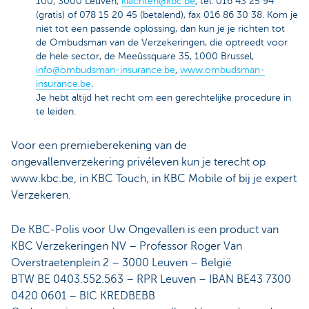
100, 3000 Leuven,
klachten@kbc.be
, tel. 016 43 25 94
(gratis) of 078 15 20 45 (betalend), fax 016 86 30 38. Kom je
niet tot een passende oplossing, dan kun je je richten tot
de Ombudsman van de Verzekeringen, die optreedt voor
de hele sector, de Meeûssquare 35, 1000 Brussel,
info@ombudsman-insurance.be
,
www.ombudsman-
insurance.be
.
Je hebt altijd het recht om een gerechtelijke procedure in
te leiden.
Voor een premieberekening van de
ongevallenverzekering privéleven kun je terecht op
www.kbc.be, in KBC Touch, in KBC Mobile of bij je expert
Verzekeren.
De KBC-Polis voor Uw Ongevallen is een product van
KBC Verzekeringen NV – Professor Roger Van
Overstraetenplein 2 – 3000 Leuven – België
BTW BE 0403.552.563 – RPR Leuven – IBAN BE43 7300
0420 0601 – BIC KREDBEBB