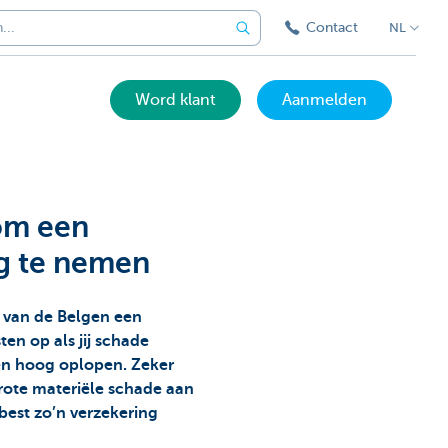
Contact
NL
Word klant
Aanmelden
om een
ng te nemen
% van de Belgen een
ten op als jij schade
nen hoog oplopen. Zeker
rote materiële schade aan
best zo’n verzekering