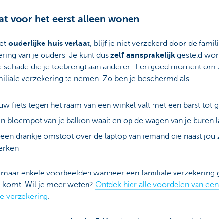
at voor het eerst alleen wonen
het
ouderlijke huis verlaat
,
blijf je niet verzekerd door de famili
ring van je ouders. Je kunt dus
zelf aansprakelijk
gesteld wo
e schade die je toebrengt aan anderen. Een goed moment om z
miliale verzekering te nemen. Zo ben je beschermd als …
uw fiets tegen het raam van een winkel valt met een barst tot 
n bloempot van je balkon waait en op de wagen van je buren l
 een drankje omstoot over de laptop van iemand die naast jou z
erken
jn maar enkele voorbeelden wanneer een familiale verzekering
s komt. Wil je meer weten?
Ontdek hier alle voordelen van een
le verzekering
.