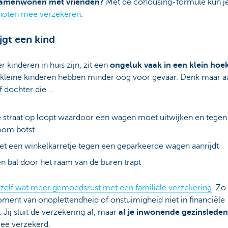
samenwonen met vrienden?
Met de cohousing-formule kun j
noten mee verzekeren
.
ijgt een kind
r kinderen in huis zijn, zit een
ongeluk vaak in een klein hoe
 kleine kinderen hebben minder oog voor gevaar. Denk maar a
f dochter die …
 straat op loopt waardoor een wagen moet uitwijken en tegen
oom botst
t een winkelkarretje tegen een geparkeerde wagen aanrijdt
n bal door het raam van de buren trapt
ezelf wat meer gemoedsrust met een familiale verzekering
. Zo
ment van onoplettendheid of onstuimigheid niet in financiële
 Jij sluit de verzekering af, maar
al je inwonende gezinsleden
mee verzekerd.