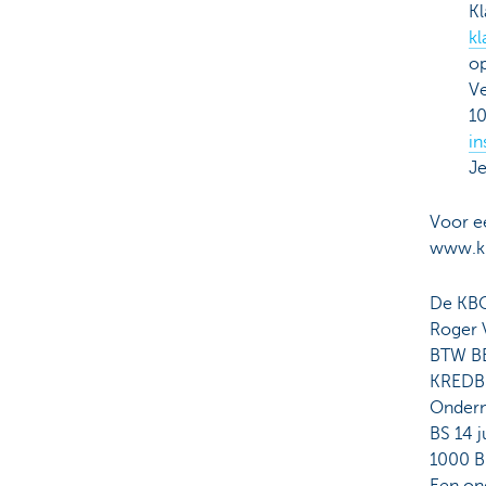
K
k
op
Ve
10
in
Je
Voor e
www.kbc
De KBC
Roger 
BTW BE
KREDB
Ondern
BS 14 j
1000 Br
Een on