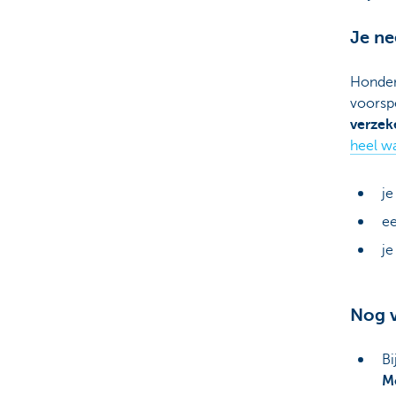
Je n
Honden 
voorsp
verzek
heel w
je
ee
je
Nog v
Bi
M