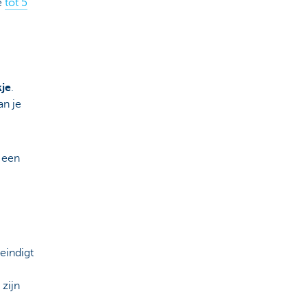
e
tot 5
kje
.
an je
 een
 eindigt
zijn