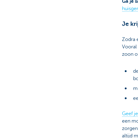
Ga je 
huisge
Je kr
Zodra e
Vooral
zoon o
de
b
me
ee
Geef j
een mo
zorgen.
altijd 