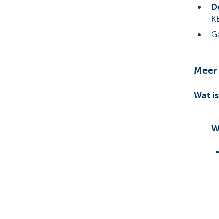
De
K
Ga
Meer 
Wat is
W