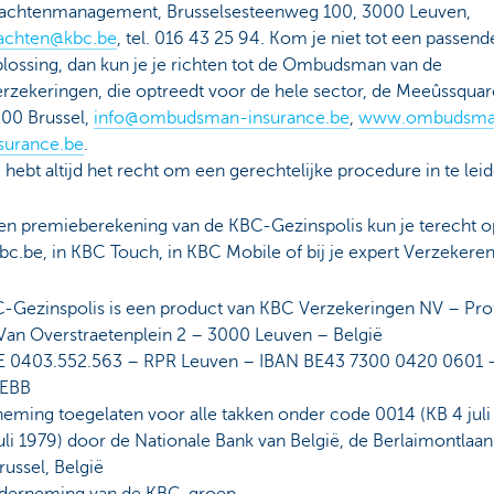
lachtenmanagement, Brusselsesteenweg 100, 3000 Leuven,
lachten@kbc.be
, tel. 016 43 25 94. Kom je niet tot een passend
lossing, dan kun je je richten tot de Ombudsman van de
rzekeringen, die optreedt voor de hele sector, de Meeûssquar
00 Brussel,
info@ombudsman-insurance.be
,
www.ombudsma
surance.be
.
 hebt altijd het recht om een gerechtelijke procedure in te leid
en premieberekening van de KBC-Gezinspolis kun je terecht o
.be, in KBC Touch, in KBC Mobile of bij je expert Verzekeren
-Gezinspolis is een product van KBC Verzekeringen NV – Pro
Van Overstraetenplein 2 – 3000 Leuven – België
 0403.552.563 – RPR Leuven – IBAN BE43 7300 0420 0601 
EBB
eming toegelaten voor alle takken onder code 0014 (KB 4 juli
uli 1979) door de Nationale Bank van België, de Berlaimontlaan
ussel, België
derneming van de KBC-groep