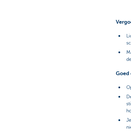
Vergo
Li
sc
Ma
de
Goed 
Op
De
st
ho
Je
ni