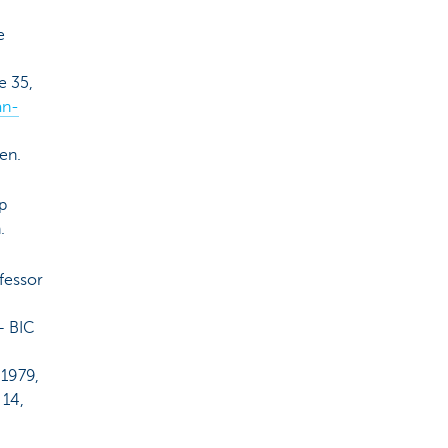
e
e 35,
n-
en.
p
.
fessor
– BIC
 1979,
 14,