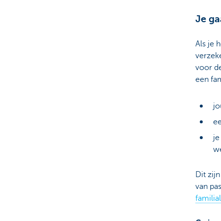
Je ga
Particulieren
Als je 
verzeke
voor d
een fa
jo
ee
je
w
Dit zi
van pa
familia