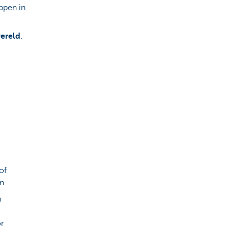
appen in
wereld
.
of
in
n
or