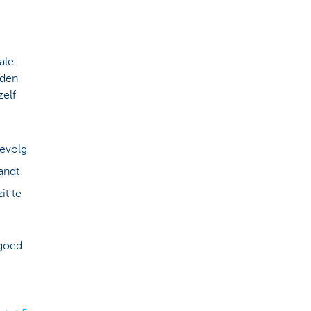
ale
rden
elf
gevolg
andt
it te
 goed