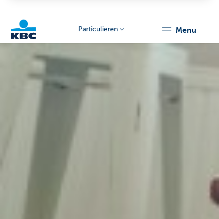
Particulieren
menu
KBC
Particulieren