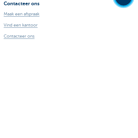
Contacteer ons
Maak een afspraak
Vind een kantoor
Contacteer ons
Card Stop 078 170 170
Meld internetfraude
Veilig online bankieren
Stel je vraag aan Kate
Over ons
De KBC-groep
KBC Trakteert
Persberichten