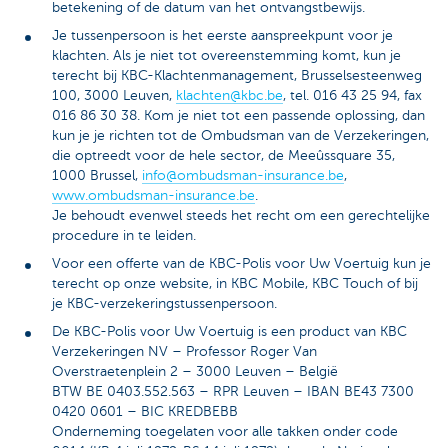
betekening of de datum van het ontvangstbewijs.
Je tussenpersoon is het eerste aanspreekpunt voor je
klachten. Als je niet tot overeenstemming komt, kun je
terecht bij KBC-Klachtenmanagement, Brusselsesteenweg
100, 3000 Leuven,
klachten@kbc.be
, tel. 016 43 25 94, fax
016 86 30 38. Kom je niet tot een passende oplossing, dan
kun je je richten tot de Ombudsman van de Verzekeringen,
die optreedt voor de hele sector, de Meeûssquare 35,
1000 Brussel,
info@ombudsman-insurance.be
,
www.ombudsman-insurance.be
.
Je behoudt evenwel steeds het recht om een gerechtelijke
procedure in te leiden.
Voor een offerte van de KBC-Polis voor Uw Voertuig kun je
terecht op onze website, in KBC Mobile, KBC Touch of bij
je KBC-verzekeringstussenpersoon.
De KBC-Polis voor Uw Voertuig is een product van KBC
Verzekeringen NV – Professor Roger Van
Overstraetenplein 2 – 3000 Leuven – België
BTW BE 0403.552.563 – RPR Leuven – IBAN BE43 7300
0420 0601 – BIC KREDBEBB
Onderneming toegelaten voor alle takken onder code