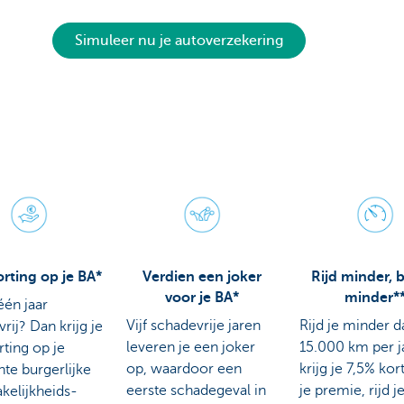
Simuleer nu je autoverzekering
rting op je BA*
Verdien een joker
Rijd minder, 
voor je BA*
minder*
 één jaar
Vijf schadevrije jaren
Rijd je minder d
rij? Dan krijg je
leveren je een joker
15.000 km per j
ting op je
op, waardoor een
krijg je 7,5% kor
hte burgerlijke
eerste schadegeval in
je premie, rijd j
kelijkheids-