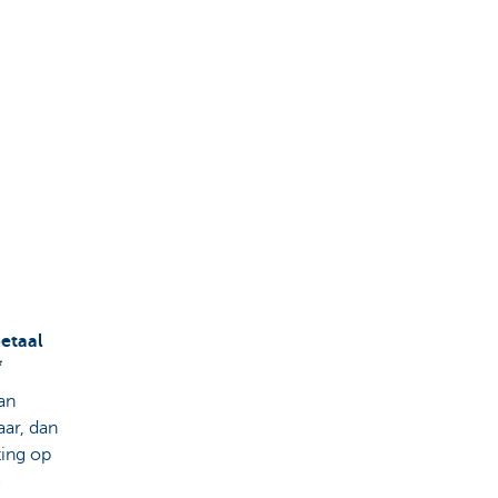
betaal
*
an
aar, dan
ting op
e