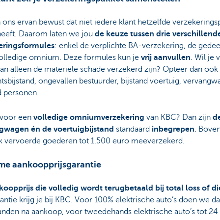
 ons ervan bewust dat niet iedere klant hetzelfde verzekerings
heeft. Daarom laten we jou
de keuze tussen drie verschillend
eringsformules
: enkel de verplichte BA-verzekering, de gedeel
volledige omnium. Deze formules kun je
vrij aanvullen
. Wil je 
an alleen de materiële schade verzekerd zijn? Opteer dan ook
tsbijstand, ongevallen bestuurder, bijstand voertuig, vervangw
d personen.
 voor een
volledige omniumverzekering
van KBC? Dan zijn
d
gwagen én de voertuigbijstand
standaard
inbegrepen
. Bove
ok vervoerde goederen tot 1.500 euro meeverzekerd.
ime aankoopprijsgarantie
oopprijs die volledig wordt terugbetaald bij total loss of di
antie krijg je bij KBC. Voor 100% elektrische auto’s doen we da
nden na aankoop, voor tweedehands elektrische auto’s tot 24