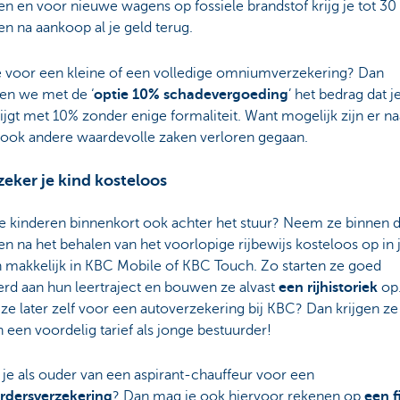
 en voor nieuwe wagens op fossiele brandstof krijg je tot 30
n na aankoop al je geld terug.
e voor een kleine of een volledige omniumverzekering? Dan
en we met de ‘
optie 10% schadevergoeding
’ het bedrag dat j
ijgt met 10% zonder enige formaliteit. Want mogelijk zijn er na
ook andere waardevolle zaken verloren gegaan.
zeker je kind kosteloos
je kinderen binnenkort ook achter het stuur? Neem ze binnen 
 na het behalen van het voorlopige rijbewijs kosteloos op in j
n makkelijk in KBC Mobile of KBC Touch. Zo starten ze goed
rd aan hun leertraject en bouwen ze alvast
een rijhistoriek
op
ze later zelf voor een autoverzekering bij KBC? Dan krijgen ze
een voordelig tarief als jonge bestuurder!
je als ouder van een aspirant-chauffeur voor een
rdersverzekering
? Dan mag je ook hiervoor rekenen op
een f