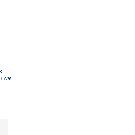
ie
er wat