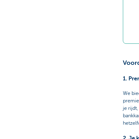
Voord
1. Pr
We bie
premie
je rijd
bankkan
hetzelf
2. Je 