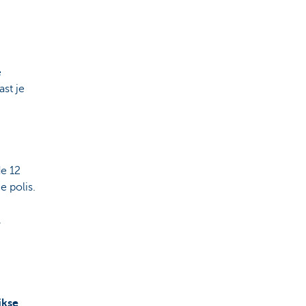
e
ast je
de 12
e polis.
.
ikse