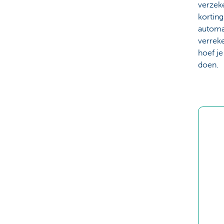
verzek
kortin
automa
verrek
hoef je 
doen.