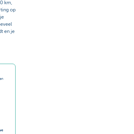
00 km,
rting op
je
oeveel
dt en je
an
we