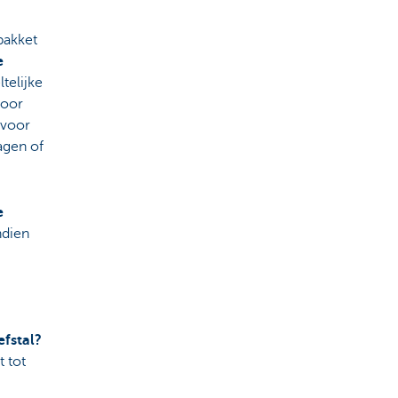
pakket
e
telijke
voor
 voor
agen of
e
ndien
efstal?
t tot