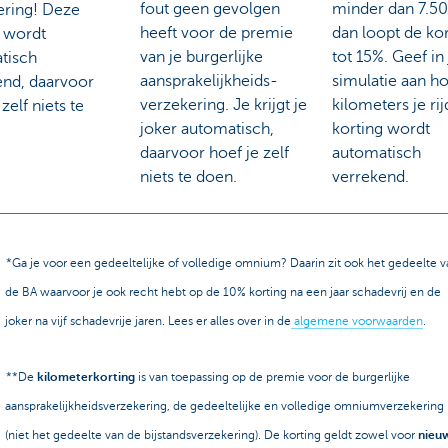
fout geen gevolgen
minder dan 7.5
ering! Deze
heeft voor de premie
dan loopt de ko
g wordt
van je burgerlijke
tot 15%. Geef in 
tisch
aansprakelijkheids-
simulatie aan h
end, daarvoor
verzekering. Je krijgt je
kilometers je rij
zelf niets te
joker automatisch,
korting wordt
daarvoor hoef je zelf
automatisch
niets te doen.
verrekend.
*Ga je voor een gedeeltelijke of volledige omnium? Daarin zit ook het gedeelte v
de BA waarvoor je ook recht hebt op de 10% korting na een jaar schadevrij en de
joker na vijf schadevrije jaren. Lees er alles over in de
algemene voorwaarden
.
**De
kilometerkorting
is van toepassing op de premie voor de burgerlijke
aansprakelijkheidsverzekering, de gedeeltelijke en volledige omniumverzekering
(niet het gedeelte van de bijstandsverzekering). De korting geldt zowel voor
nieu