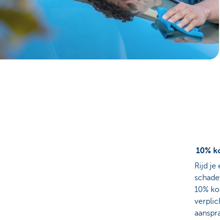
Particulieren
10% ko
Rijd je
schadev
10% kor
verplic
aanspra