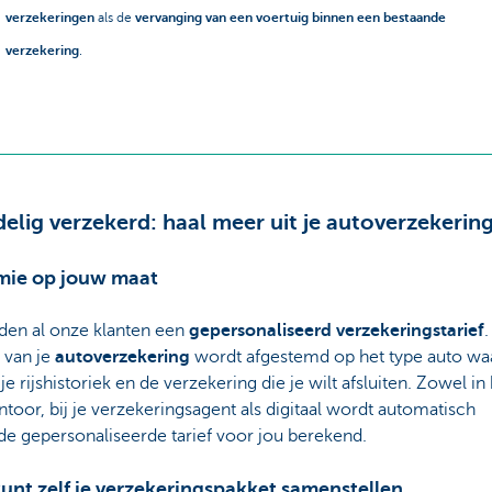
verzekeringen
als de
vervanging van een voertuig binnen een bestaande
verzekering
.
elig verzekerd: haal meer uit je autoverzekering
emie op jouw maat
den al onze klanten een
gepersonaliseerd verzekeringstarief
 van je
autoverzekering
wordt afgestemd op het type auto w
t, je rijshistoriek en de verzekering die je wilt afsluiten. Zowel in
toor, bij je verzekeringsagent als digitaal wordt automatisch
de gepersonaliseerde tarief voor jou berekend.
kunt zelf je verzekeringspakket samenstellen