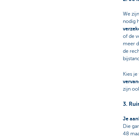
We zijn
nodig 
verzek
of de 
meer d
de rech
bijstan
Kies je
vervan
zijn o
3. Ru
Je aank
Die gar
48 maa