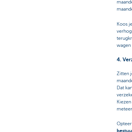
maanden
maande
Koos j
verhog
terugkr
wagen 
4. Ver
Zitten 
maanden
Dat ka
verzeke
Kiezen 
meteen 
Opteer 
bestuu