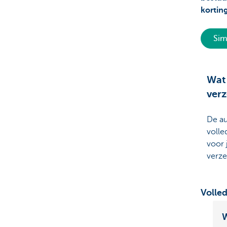
kortin
Sim
Wat 
ver
De au
volle
voor 
verze
Volle
W