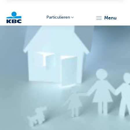
Particulieren
menu
KBC
Particulieren