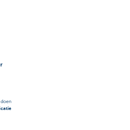
r
e doen
icatie