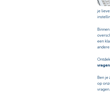
je liev
instell
Binnen 
oversch
een kla
andere 
Ontdek
vragen
Ben je
op on
vragen