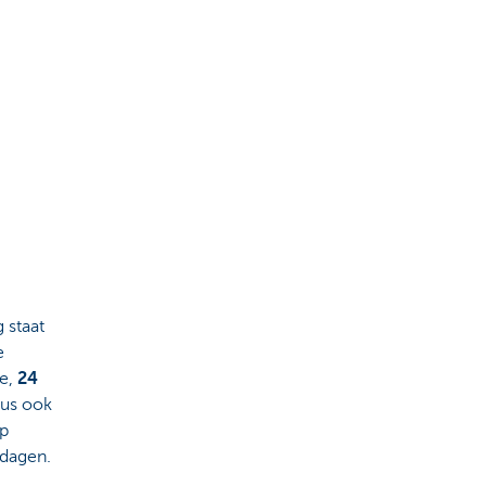
g staat
e
de,
24
us ook
op
sdagen.