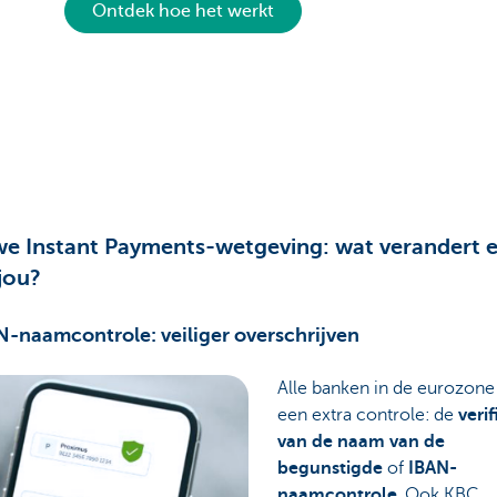
Ontdek hoe het werkt
e Instant Payments-wetgeving: wat verandert e
jou?
N-naamcontrole: veiliger overschrijven
Alle banken in de eurozon
een extra controle: de
verif
van de naam van de
begunstigde
of
IBAN-
naamcontrole
. Ook KBC