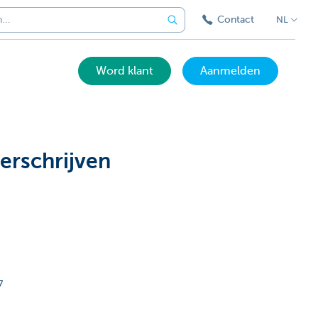
Contact
NL
Word klant
Aanmelden
erschrijven
7