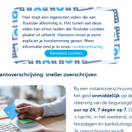
Hier staat een ingesloten video die van
Youtube afkomstig is. Het tonen van deze
video kan ertoe leiden dat Youtube cookies
plaatst of uitleest. Hiervoor moet je eerst
expliciet je toestemming geven. Meer
informatie vind je in onze
cookieverklaring
.
Aanvaard cookies
tantoverschrijving: sneller overschrijven
Bij een instantoverschrijvin
het geld
onmiddellijk
op d
rekening van de begunstig
uur op 24, 7 dagen op 7.
D
’s nachts, in het weekend, 
feestdagen én banksluiting
Je overschrijving wordt