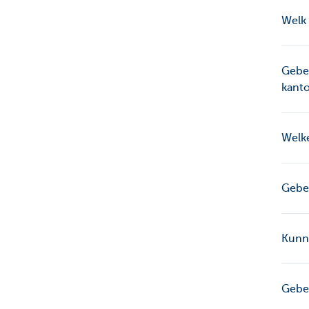
Welk
Gebeu
kant
Welk
Gebeu
Kunn
Gebeu