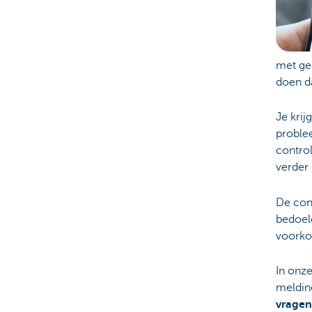
met geg
doen d
Je krij
problee
control
verder 
De cont
bedoeld
voork
In onz
melding
vragen