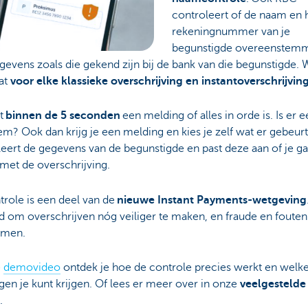
controleert of de naam en 
rekeningnummer van je
begunstigde overeenstem
evens zoals die gekend zijn bij de bank van die begunstigde.
at
voor elke klassieke overschrijving en instantoverschrijvin
gt
binnen de 5 seconden
een melding of alles in orde is. Is er 
m? Ook dan krijg je een melding en kies je zelf wat er gebeurt
eert de gegevens van de begunstigde en past deze aan of je ga
met de overschrijving.
role is een deel van de
nieuwe Instant Payments-wetgeving
 om overschrijven nóg veiliger te maken, en fraude en fouten
omen.
e
demovideo
ontdek je hoe de controle precies werkt en welk
en je kunt krijgen. Of lees er meer over in onze
veelgestelde
.