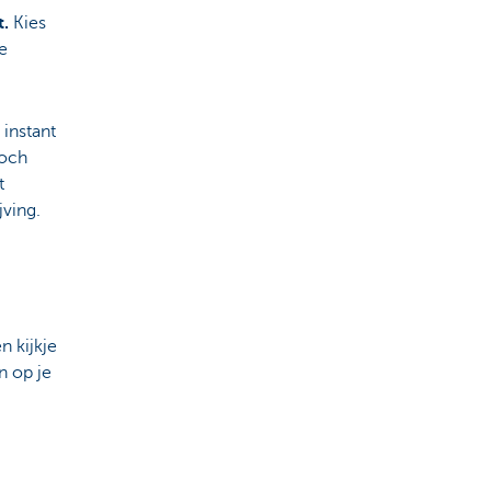
t.
Kies
de
 instant
toch
t
jving.
 kijkje
n op je