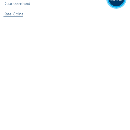
Duurzaamheid
Kate Coins
Andere websites
Ondernemers
Commercial Banking
Private banking
KBC Brussels
KBC Groep
Alle websites
Let op, geld lenen kost ook geld.
Sitemap