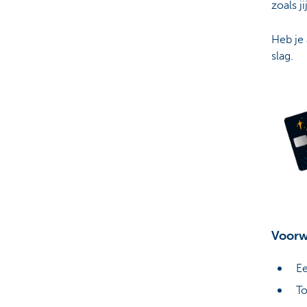
zoals ji
Heb je 
slag.
Voorw
Ee
T