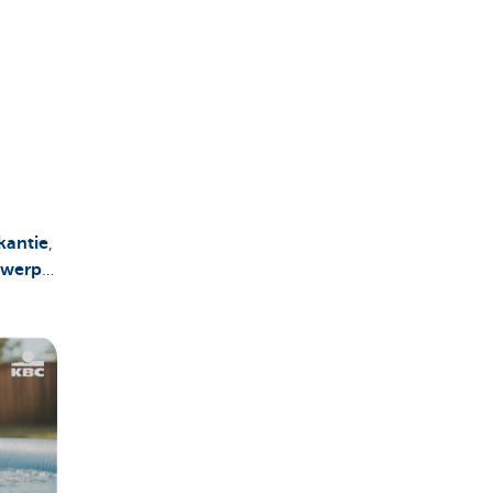
kantie
,
twerp
…