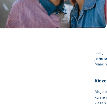
Particulieren
Laat je
je
huis
Maak he
Kieze
Als je 
kun je 
kiezen 