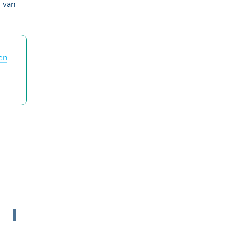
g van
en