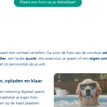
Plaats een foto op je debetkaart
 kaart een verhaal vertellen. Ga voor dé foto van de voorbije
va
dier
, een leuke
quote
, iets waarvoor je spaart of een
eigen on
t zo persoonlijk als je wilt.
n, opladen en klaar
een rekening digitaal opent,
makkelijk je eigen foto
en op de kaart plaatsen