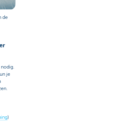
n de
er
 nodig.
un je
n
zen.
ning
)