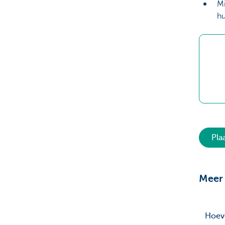
Mi
hu
Pla
Meer 
Hoeve