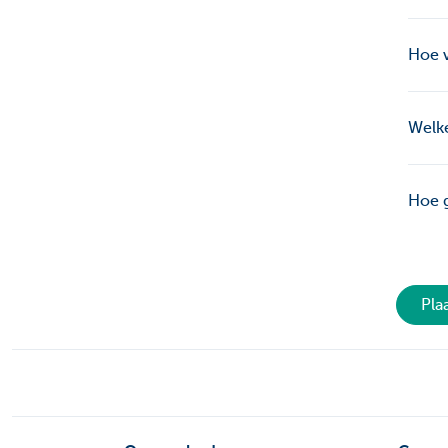
Hoe v
Welke
Hoe g
Pla