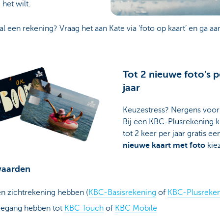
j het wilt.
al een rekening? Vraag het aan Kate via ‘foto op kaart’ en ga aa
Tot 2 nieuwe foto's p
jaar
Keuzestress? Nergens voor
Bij een KBC-Plusrekening k
tot 2 keer per jaar gratis ee
nieuwe kaart met foto
kie
aarden
n zichtrekening hebben (
KBC-Basisrekening
of
KBC-Plusreke
oegang hebben tot
KBC Touch
of
KBC Mobile