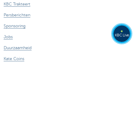
KBC Trakteert
Persberichten
Sponsoring
KBC Live
Jobs
Duurzaamheid
Kate Coins
Andere websites
Ondernemers
Commercial Banking
Private banking
KBC Brussels
KBC Groep