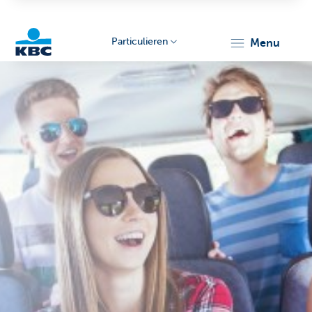
Particulieren
menu
KBC
Particulieren