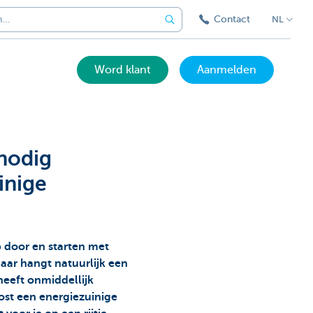
Contact
NL
Word klant
Aanmelden
nodig
inige
 door en starten met
aar hangt natuurlijk een
 heeft onmiddellijk
ost een energiezuinige