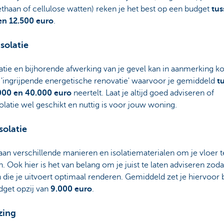
thaan of cellulose watten) reken je het best op een budget
tus
en 12.500 euro
.
solatie
atie en bijhorende afwerking van je gevel kan in aanmerking 
 'ingrijpende energetische renovatie' waarvoor je gemiddeld
t
000 en 40.000 euro
neertelt. Laat je altijd goed adviseren of
olatie wel geschikt en nuttig is voor jouw woning.
solatie
aan verschillende manieren en isolatiematerialen om je vloer t
n. Ook hier is het van belang om je juist te laten adviseren zoda
die je uitvoert optimaal renderen. Gemiddeld zet je hiervoor 
dget opzij van
9.000 euro
.
zing