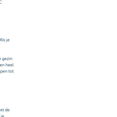
C
ls je
 gezin
en heel
open tot
et de
 je