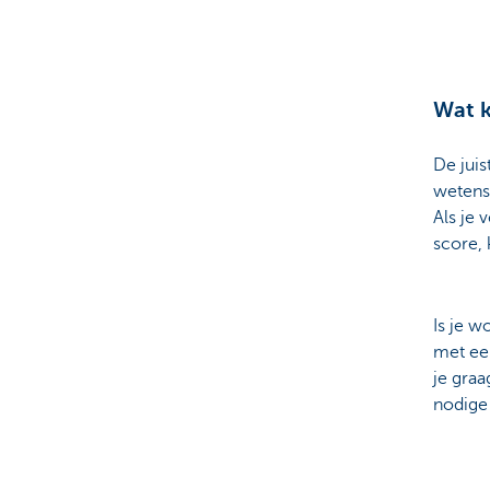
Particulieren
Wat 
De juis
wetensc
Als je 
score,
Is je w
met ee
je graa
nodige