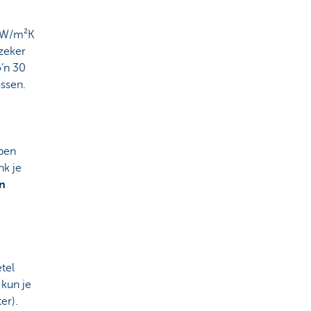
,0W/m²K
zeker
’n 30
assen.
bben
nk je
en
tel
 kun je
er).