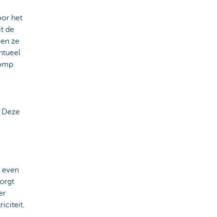
or het
t de
oen ze
ntueel
pomp
. Deze
 even
orgt
er
citeit.