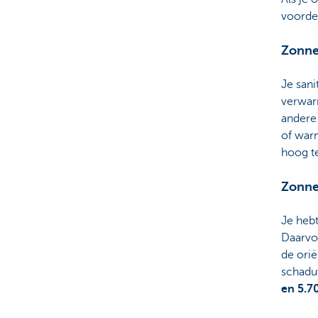
voorde
Zonne
Je san
verwarm
andere 
of war
hoog t
Zonne
Je hebt
Daarvoo
de orië
schadu
en 5.7