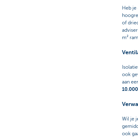
Heb je
hoogre
of dri
advise
m² ram
Ventil
Isolat
ook gev
aan ee
10.000
Verwa
Wil je 
gemid
ook ga