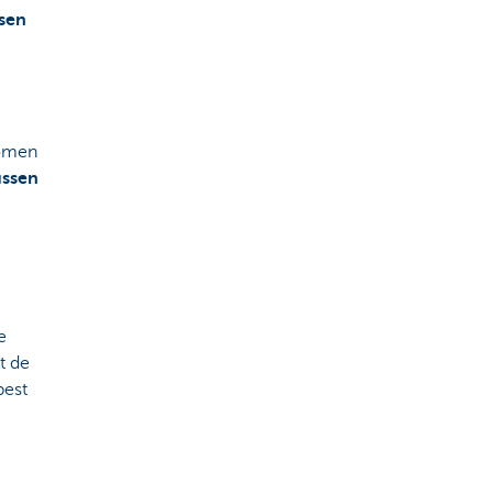
sen
komen
ussen
e
t de
best