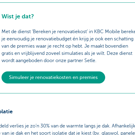
Wist je dat?
Met de dienst ‘Bereken je renovatiekost’ in KBC Mobile berek
je eenvoudig je renovatiebudget én krijg je ook een schatting
van de premies waar je recht op hebt. Je maakt bovendien
gratis en vrijblijvend zoveel simulaties als je wilt. Deze dienst
wordt aangeboden door onze partner Setle.
Simuleer je renovatiekosten en premies
latie
ld verlies je zo’n 30% van de warmte langs je dak. Afhankelij
 van je dak en het soort isolatie dat je kiest (bv. glaswol, panele