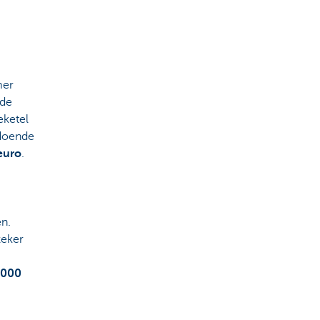
mer
 de
eketel
doende
euro
.
en.
zeker
.000