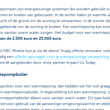
pompen zijn energiezuinige systemen die worden gebruikt vo
men én koelen van gebouwen. In de winter halen ze warmte ui
lucht of de grond om de woning te verwarmen, in de zomer d
gekeerde om de woning te koelen. Een warmtepomp kan eve
or sanitair warm water zorgen. Het budget voor een warmte
sen de 2.500 euro en 25.000 euro
.
et KBC Mobile kun je via de dienst ‘Vraag offerte renovatie’ ook
dig een
offerte aanvragen voor je energiezuinige verwarming
 wordt aangeboden door onze partner Impact Us Today.
epompboiler
 spreken over een warmtepomp, dan hebben we het ook graag
en warmtepompboiler. In tegenstelling tot een warmtepomp, z
mtepompboiler alleen voor sanitair warm water. Dit type boil
hiervoor gebruik van de aanwezige omgevingswarmte en elektri
 ook zonnepanelen hebt, is een warmtepompboiler dus extra