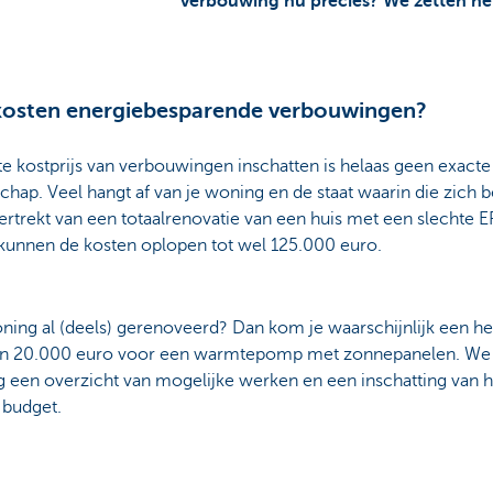
verbouwing nu precies? We zetten het 
kosten energiebesparende verbouwingen?
te kostprijs van verbouwingen inschatten is helaas geen exacte
hap. Veel hangt af van je woning en de staat waarin die zich b
vertrekt van een totaalrenovatie van een huis met een slechte 
 kunnen de kosten oplopen tot wel 125.000 euro.
oning al (deels) gerenoveerd? Dan kom je waarschijnlijk een he
n 20.000 euro voor een warmtepomp met zonnepanelen. We
g een overzicht van mogelijke werken en een inschatting van h
 budget.