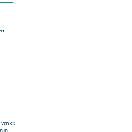
en
k van de
n in