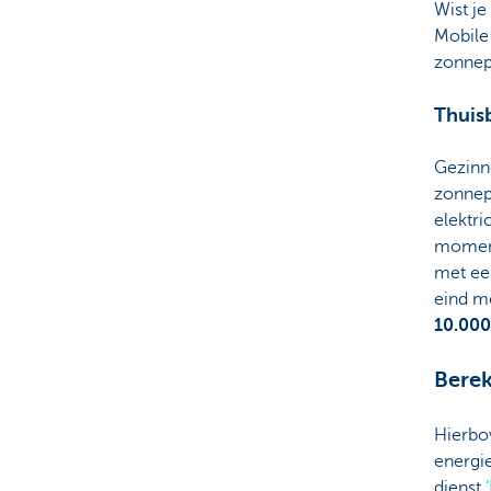
Wist je
Mobile
zonnepa
Thuisb
Gezinn
zonnep
elektri
moment
met ee
eind me
10.000
Berek
Hierbov
energi
dienst