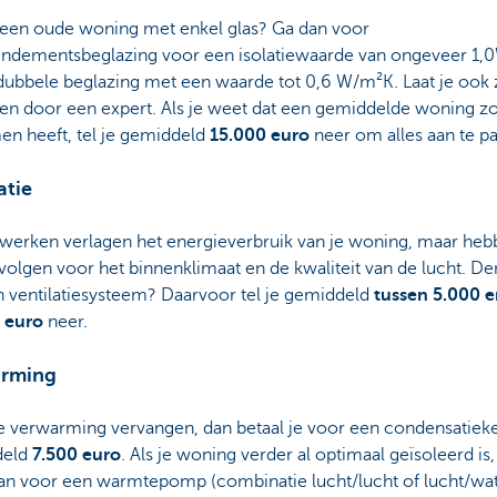
 een oude woning met enkel glas? Ga dan voor
ndementsbeglazing voor een isolatiewaarde van ongeveer 1
edubbele beglazing met een waarde tot 0,6 W/m²K. Laat je ook 
ren door een expert. Als je weet dat een gemiddelde woning zo
en heeft, tel je gemiddeld
15.000 euro
neer om alles aan te p
atie
iewerken verlagen het energieverbruik van je woning, maar he
olgen voor het binnenklimaat en de kwaliteit van de lucht. De
n ventilatiesysteem? Daarvoor tel je gemiddeld
tussen 5.000 
 euro
neer.
rming
je verwarming vervangen, dan betaal je voor een condensatieke
deld
7.500 euro
. Als je woning verder al optimaal geïsoleerd is,
an voor een warmtepomp (combinatie lucht/lucht of lucht/wat