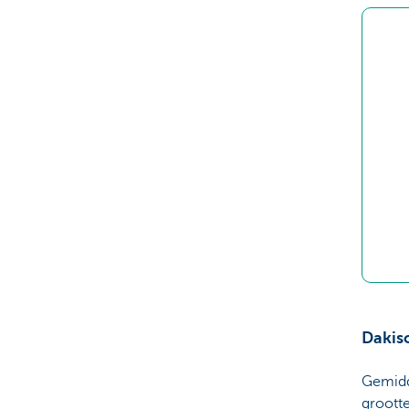
Dakiso
Gemidde
grootte