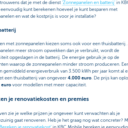
 trouwens dat je met de dienst
‘Zonnepanelen en batterij’
in KB
 eenvoudig kunt berekenen hoeveel je kunt besparen met
nelen en wat de kostprijs is voor je installatie?
atterij
en met zonnepanelen kiezen soms ook voor een thuisbatterij. A
anelen meer stroom opwekken dan je verbruikt, wordt de
citeit opgeslagen in de batterij. De energie gebruik je op de
en waarop de zonnepanelen minder stroom produceren. Een
n gemiddeld energieverbruik van 3.500 kWh per jaar komt al e
t een thuisbatterij van ongeveer
4.000 euro
. De prijs kan opl
 euro
voor modellen met meer capaciteit.
en je renovatiekosten en premies
en zie je welke prijzen je ongeveer kunt verwachten als je
ezuinig gaat renoveren. Heb je het graag nog wat concreter? M
‘Bereken je renovatiekost’
in KBC Mobile bereken je eenvoudig