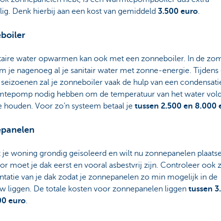
lig. Denk hierbij aan een kost van gemiddeld
3.500 euro
.
boiler
itaire water opwarmen kan ook met een zonneboiler. In de zo
 je nagenoeg al je sanitair water met zonne-energie. Tijdens
seizoenen zal je zonneboiler vaak de hulp van een condensati
mtepomp nodig hebben om de temperatuur van het water vol
e houden. Voor zo’n systeem betaal je
tussen 2.500 en 8.000 
panelen
 je woning grondig geïsoleerd en wilt nu zonnepanelen plaats
r moet je dak eerst en vooral asbestvrij zijn. Controleer ook 
ntatie van je dak zodat je zonnepanelen zo min mogelijk in de
w liggen. De totale kosten voor zonnepanelen liggen
tussen 3
00 euro
.