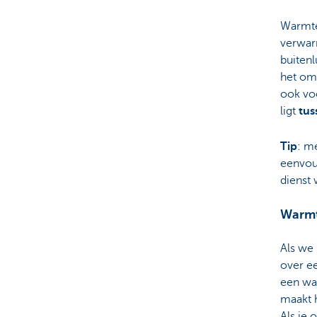
Warmte
verwar
buiten
het om
ook vo
ligt
tus
Tip
: m
eenvou
dienst
Warmt
Als we
over e
een war
maakt 
Als je