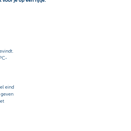
voor je op een rijtje.
evindt.
EPC-
el eind
 geven
et