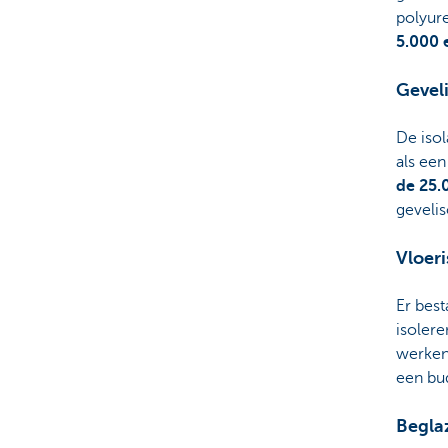
polyure
5.000 
Geveli
De isol
als een
de 25.
gevelis
Vloeri
Er best
isolere
werken 
een bu
Begla