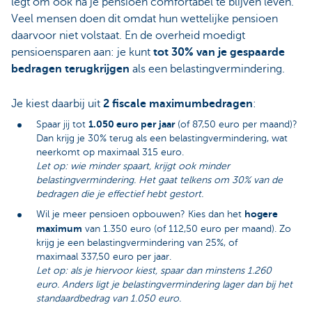
legt om ook na je pensioen comfortabel te blijven leven.
Veel mensen doen dit omdat hun wettelijke pensioen
daarvoor niet volstaat. En de overheid moedigt
pensioensparen aan: je kunt
tot 30% van je gespaarde
bedragen terugkrijgen
als een belastingvermindering.
Je kiest daarbij uit
2 fiscale maximumbedragen
:
1.050 euro per jaar
Spaar jij tot
(of 87,50 euro per maand)?
Dan krijg je 30% terug als een belastingvermindering, wat
neerkomt op maximaal 315 euro.
Let op: wie minder spaart, krijgt ook minder
belastingvermindering. Het gaat telkens om 30% van de
bedragen die je effectief hebt gestort.
hogere
Wil je meer pensioen opbouwen? Kies dan het
maximum
van 1.350 euro (of 112,50 euro per maand). Zo
krijg je een belastingvermindering van 25%, of
maximaal 337,50 euro per jaar.
Let op: als je hiervoor kiest, spaar dan minstens 1.260
euro. Anders ligt je belastingvermindering lager dan bij het
standaardbedrag van 1.050 euro.