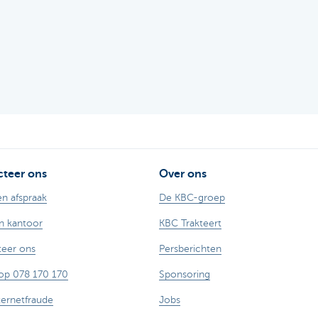
teer ons
Over ons
n afspraak
De KBC-groep
n kantoor
KBC Trakteert
eer ons
Persberichten
op 078 170 170
Sponsoring
ternetfraude
Jobs