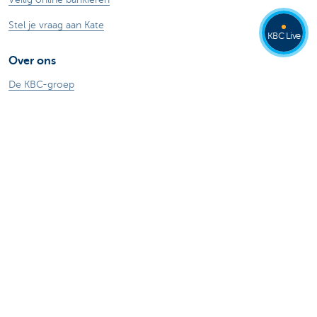
Stel je vraag aan Kate
KBC Live
Over ons
De KBC-groep
KBC Trakteert
Persberichten
Sponsoring
Jobs
Duurzaamheid
Kate Coins
Andere websites
Ondernemers