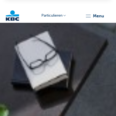
Particulieren
menu
KBC
Particulieren