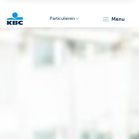
Particulieren
menu
KBC
Particulieren