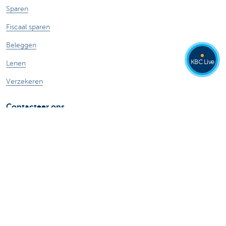
Sparen
Fiscaal sparen
Beleggen
KBC Live
Lenen
Verzekeren
Contacteer ons
Maak een afspraak
Vind een kantoor
Contacteer ons
Card Stop 078 170 170
Meld internetfraude
Veilig online bankieren