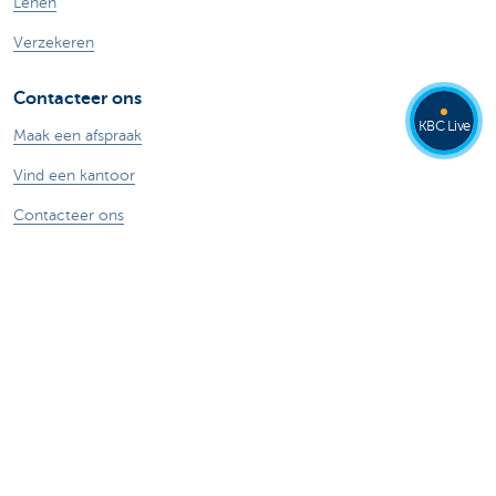
Lenen
Verzekeren
Contacteer ons
KBC Live
Maak een afspraak
Vind een kantoor
Contacteer ons
Card Stop 078 170 170
Meld internetfraude
Veilig online bankieren
Stel je vraag aan Kate
Over ons
De KBC-groep