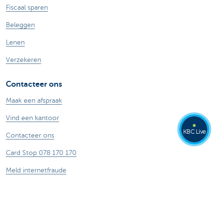
Fiscaal sparen
Beleggen
Lenen
Verzekeren
Contacteer ons
Maak een afspraak
Vind een kantoor
KBC Live
Contacteer ons
Card Stop 078 170 170
Meld internetfraude
Veilig online bankieren
Stel je vraag aan Kate