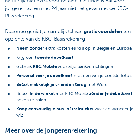
natuurlijk niet extra voor betalen. Gelukkig is dat voor
jongeren tot en met 24 jaar niet het geval met de KBC-
Plusrekening.
Daarmee geniet je namelijk tal van
gratis voordelen
ten
opzichte van de KBC-Basisrekening
Neem
euro’s op in België en Europa
zonder extra kosten
tweede debetkaart
Krijg een
KBC Mobile
Gebruik
voor al je bankverrichtingen
Personaliseer je debetkaart
met één van je coolste foto’s
Betaal makkelijk je vrienden terug
met Wero
in de winkel
zónder je debetkaart
Betaal
met KBC Mobile
boven te halen
Koop eenvoudig je bus- of treinticket
waar en wanneer je
wilt
Meer over de jongerenrekening