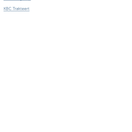
KBC Trakteert
Persberichten
Sponsoring
Jobs
Duurzaamheid
Kate Coins
Andere websites
Ondernemers
Commercial Banking
Private banking
KBC Brussels
KBC Groep